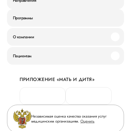
Направления
Программы
О компании
Миссия и ценности
Пациентам
Наши преимущества
Акции
История
ПРИЛОЖЕНИЕ «МАТЬ И ДИТЯ»
Личный кабинет
Новости
Персональные данные
Руководство
Горячая линия качества
Сотрудничество
Вопрос-ответ
Инвесторам
Независимая оценка качества оказания услуг
Приложение пациента
медицинским организациям.
Оценить
Журнал «Мать и дитя»