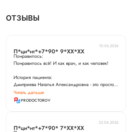
ОТЗЫВЫ
10.06.2026
П*ци*нт*+7*90* 9*XX*XX
Понравилось:
Понравилось всё! И как врач, и как человек!
История пациента:
Дмитриева Наталья Александровна - это просто
чудо-врач, особенно для беременных девушек с
Читать дальше
повышенной тревожностью. :) После одной
PRODOCTOROV
неудачной беременности вселила надежду, что
все будет хорошо, и это в мои 40 лет. Всегда
была на связи, консультировала по анализам​.
23.04.2026
Все подробно и спокойно объясняла простым
П*ци*нт*+7*90* 7*XX*XX