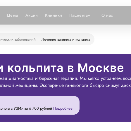
Цены
Акции
Клиники
Пациентам
О нас
гических заболеваний
Лечение вагинита и кольпита
и кольпита в Москве
чная диагностика и бережная терапия. Мы мягко устраняем во
ельной медицины. Экспертные гинекологи быстро снимут диско
олога с УЗИ» за 6 700 рублей
Подробнее