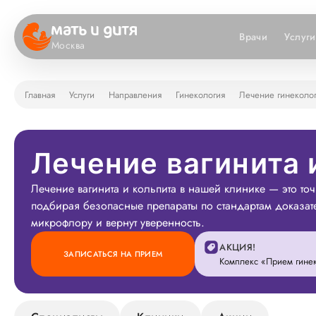
Врачи
Услуги
Москва
Главная
Услуги
Направления
Гинекология
Лечение гинеколо
Лечение вагинита 
Лечение вагинита и кольпита в нашей клинике — это то
подбирая безопасные препараты по стандартам доказат
микрофлору и вернут уверенность.
АКЦИЯ!
ЗАПИСАТЬСЯ НА ПРИЕМ
Комплекс «Прием гинек