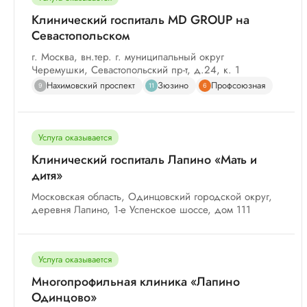
Клинический госпиталь MD GROUP на
Севастопольском
г. Москва, вн.тер. г. муниципальный округ
Черемушки, Севастопольский пр-т, д.24, к. 1
Нахимовский проспект
Зюзино
Профсоюзная
9
11
6
Услуга оказывается
Клинический госпиталь Лапино «Мать и
дитя»
Московская область, Одинцовский городской округ,
деревня Лапино, 1-е Успенское шоссе, дом 111
Услуга оказывается
Многопрофильная клиника «Лапино
Одинцово»