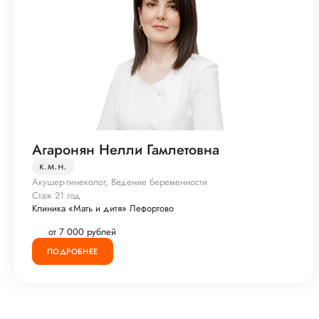
Агаронян Нелли Гамлетовна
к.м.н.
Акушер-гинеколог, Ведение беременности
Стаж 21 год
Клиника «Мать и дитя» Лефортово
от 7 000 рублей
ПОДРОБНЕЕ