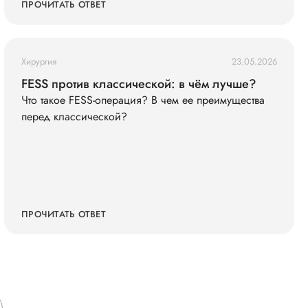
(кольца жмут), голова побаливает, но терпимо,
ПРОЧИТАТЬ ОТВЕТ
давление дома измерила — 145/90. Живот не
болит. Что мне делать?
Хирургия
23.05.2026
FESS против классической: в чём лучше?
Что такое FESS-операция? В чем ее преимущества
перед классической?
ПРОЧИТАТЬ ОТВЕТ