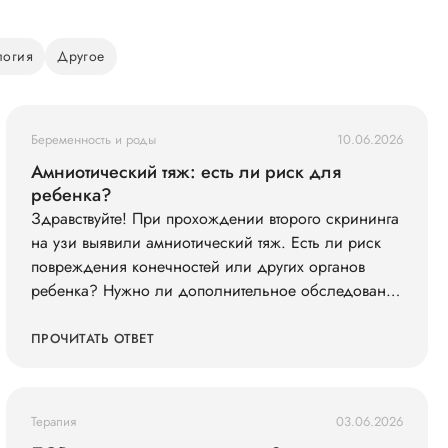
логия
Другое
Беременность и роды
10.06.2026
Амниотический тяж: есть ли риск для
ребенка?
Здравствуйте! При прохождении второго скрининга
на узи выявили амниотический тяж. Есть ли риск
повреждения конечностей или других органов
ребенка? Нужно ли дополнительное обследование
(например, экспертное УЗИ, МРТ)?
ПРОЧИТАТЬ ОТВЕТ
Терапия
03.06.2026