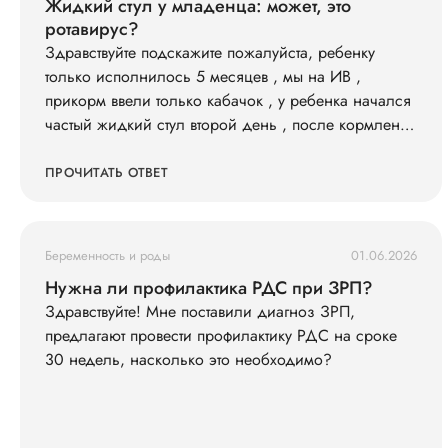
Жидкий стул у младенца: может, это
ротавирус?
Здравствуйте подскажите пожалуйста, ребенку
только исполнилось 5 месяцев , мы на ИВ ,
прикорм ввели только кабачок , у ребенка начался
частый жидкий стул второй день , после кормления
всегда ходит в туалет , слабо кушает смесь 600 ил в
сутки съедает , , и кушать не простит , раньше
ПРОЧИТАТЬ ОТВЕТ
кричал просил спустя 3-4 часа , весит 7200
последнюю неделю вес не набирает особо . Так же
у нас есть старшая дочь что недавно принесла
Беременность и роды
01.06.2026
ротовирус из садика , может ли это быть ротовирус
Нужна ли профилактика РДС при ЗРП?
у младшего , и как его лечить . Анализы сдавали ,
Здравствуйте! Мне поставили диагноз ЗРП,
кровь хорошая сказали только гемоглобин
предлагают провести профилактику РДС на сроке
понижен , подскажите что делать ?
30 недель, насколько это необходимо?