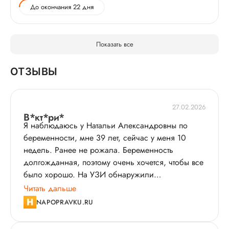
До окончания 22 дня
Показать все
ОТЗЫВЫ
27.02.2026
В*кт*ри*
Я наблюдаюсь у Натальи Александровны по
беременности, мне 39 лет, сейчас у меня 10
недель. Ранее не рожала. Беременность
долгожданная, поэтому очень хочется, чтобы все
было хорошо. На УЗИ обнаружили
ретрохориальную гематому, которая сейчас в
Читать дальше
стадии организации, а еще есть небольшие
NAPOPRAVKU.RU
проблемы с обменом железа. Конечно, я
немного испугалась, но Наталья Александровна