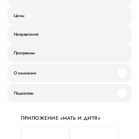
Цены
Направления
Программы
О компании
Миссия и ценности
Пациентам
Наши преимущества
Акции
История
ПРИЛОЖЕНИЕ «МАТЬ И ДИТЯ»
Личный кабинет
Новости
Персональные данные
Руководство