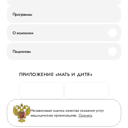
Программы
О компании
Миссия и ценности
Пациентам
Наши преимущества
Акции
История
ПРИЛОЖЕНИЕ «МАТЬ И ДИТЯ»
Личный кабинет
Новости
Персональные данные
Руководство
Горячая линия качества
Сотрудничество
Вопрос-ответ
Инвесторам
Независимая оценка качества оказания услуг
Приложение пациента
медицинским организациям.
Оценить
Журнал «Мать и дитя»
Статьи
Вакансии