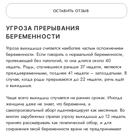
ждало небольшое испытание,весь первый
ОСТАВИТЬ ОТЗЫВ
триместр мы были под пристальным
наблюдением,из за небольших кровотечений.
Анастасия Романовна всегда была на связи,в
УГРОЗА ПРЕРЫВАНИЯ
ОСТАВЬТЕ ОТЗЫВ
любое время дня и ночи и быстро и четко
БЕРЕМЕННОСТИ
реагировала и давала рекомендации. Благодаря
Угроза выкидыша считается наиболее частым осложнением
особому вниманию и заботе Анастасии
ОБ УСЛУГЕ
беременности. Если говорить о нормальной беременности,
Романовны,02.01.2026 года на свет появилась
протекающей без патологий, то она длится около 40
наша замечательная малышка! Анастасия
недель. Роды, случившиеся раньше 37 недели, являются
Романовна это врач с большой буквы,которая
ГОРЯЧАЯ ЛИНИЯ КАЧЕСТВА
преждевременными, позднее 41 недели – запоздалыми. В
всегда поддержит добрым словом!
случае, когда роды прерываются до 22 недели, речь идёт
о выкидыше.
Чаще всего выкидыш случается на ранних сроках. Иногда
женщина даже не знает, что беременна, а
самопроизвольный аборт идентифицирует как месячные. Во
многих зарубежных странах угрозу выкидыша до 12 недель
принято рассматривать как генетический отбор, и для
сохранения такой беременности врачи не предпринимают