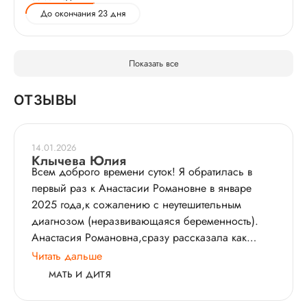
До окончания 23 дня
Показать все
ОТЗЫВЫ
14.01.2026
Клычева Юлия
Всем доброго времени суток! Я обратилась в
первый раз к Анастасии Романовне в январе
2025 года,к сожалению с неутешительным
диагнозом (неразвивающаяся беременность).
Анастасия Романовна,сразу рассказала как
лучше и правильно сделать. После этого стали
Читать дальше
готовиться к новой беременности,как сказала
МАТЬ И ДИТЯ
врач,весной будете уже беременна. В мае 2025
года увидели заветные две полоски,но и тут нас