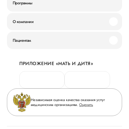
Программы
О компании
Миссия и ценности
Пациентам
Наши преимущества
Акции
История
ПРИЛОЖЕНИЕ «МАТЬ И ДИТЯ»
Личный кабинет
Новости
Персональные данные
Руководство
Горячая линия качества
Сотрудничество
Вопрос-ответ
Инвесторам
Независимая оценка качества оказания услуг
Приложение пациента
медицинским организациям.
Оценить
Журнал «Мать и дитя»
Статьи
Вакансии
Заболевания
Медицинский туризм