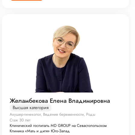
Желамбекова Елена Владимировна
Высшая категория
Акушер-гинеколог, Ведение беременности, Роды
Стаж 30 лет
Клинический госпиталь MD GROUP на Севастопольском
Клиника «Мать и дитя» Юго-Запад