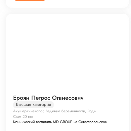
Ероян Петрос Оганесович
Высшая категория
Акушер-гинеколог, Ведение беременности, Роды
Стаж 20 лет
Клинический госпиталь MD GROUP на Севастопольском