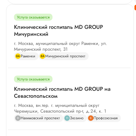
Услуга оказывается
Клинический госпиталь MD GROUP
Мичуринский
г. Москва, муниципальный округ Раменки, ул.
Мичуринский проспект, 31
Раменки
Мичуринский проспект
8А
8А
Услуга оказывается
Клинический госпиталь MD GROUP на
Севастопольском
г. Москва, вн.тер. г. муниципальный округ
Черемушки, Севастопольский пр-т, д.24, к. 1
Нахимовский проспект
Зюзино
Профсоюзная
9
11
6