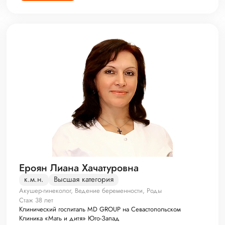
Ероян Лиана Хачатуровна
к.м.н.
Высшая категория
Акушер-гинеколог, Ведение беременности, Роды
Стаж 38 лет
Клинический госпиталь MD GROUP на Севастопольском
Клиника «Мать и дитя» Юго-Запад