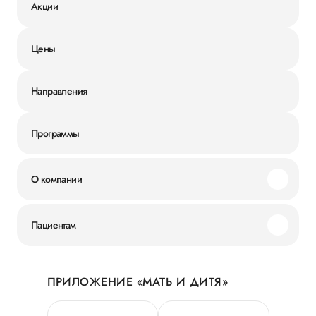
Акции
Цены
Направления
Программы
О компании
Миссия и ценности
Пациентам
Наши преимущества
Акции
История
ПРИЛОЖЕНИЕ «МАТЬ И ДИТЯ»
Личный кабинет
Новости
Персональные данные
Руководство