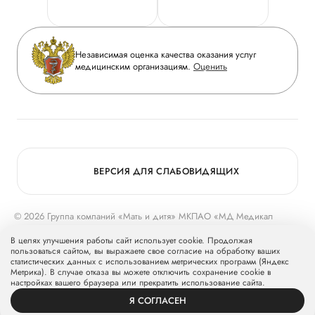
Горячая линия качества
Сотрудничество
Вопрос-ответ
Инвесторам
Независимая оценка качества оказания услуг
Приложение пациента
медицинским организациям.
Оценить
Журнал «Мать и дитя»
Статьи
Вакансии
Заболевания
Медицинский туризм
Программа лояльности
Конкурс в ординатуру
Для прессы
ВЕРСИЯ ДЛЯ СЛАБОВИДЯЩИХ
© 2026 Группа компаний «Мать и дитя» МКПАО «МД Медикал
Груп»
mcclinics.ru
. Все права защищены. ООО «ХАВЕН» входит в
В целях улучшения работы сайт использует cookie. Продолжая
Группу компаний «Мать и дитя».
пользоваться сайтом, вы выражаете свое согласие на обработку ваших
статистических данных с использованием метрических программ (Яндекс
Метрика). В случае отказа вы можете отключить сохранение cookie в
настройках вашего браузера или прекратить использование сайта.
Я СОГЛАСЕН
ВРАЧИ
УСЛУГИ
ПРОФИЛЬ
ЗАПИСЬ