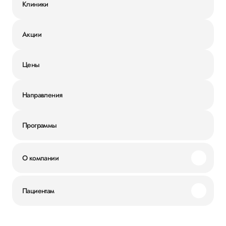
Клиники
Акции
Цены
Направления
Программы
О компании
Миссия и ценности
Пациентам
Наши преимущества
Акции
История