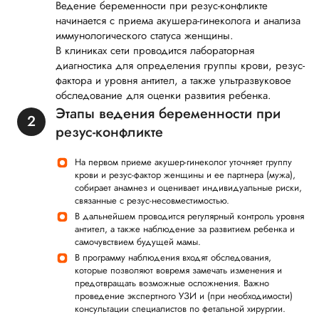
Ведение беременности при резус-конфликте
начинается с приема акушера-гинеколога и анализа
иммунологического статуса женщины.
В клиниках сети проводится лабораторная
диагностика для определения группы крови, резус-
фактора и уровня антител, а также ультразвуковое
обследование для оценки развития ребенка.
Этапы ведения беременности при
резус-конфликте
На первом приеме акушер-гинеколог уточняет группу
крови и резус-фактор женщины и ее партнера (мужа),
собирает анамнез и оценивает индивидуальные риски,
связанные с резус-несовместимостью.
В дальнейшем проводится регулярный контроль уровня
антител, а также наблюдение за развитием ребенка и
самочувствием будущей мамы.
В программу наблюдения входят обследования,
которые позволяют вовремя замечать изменения и
предотвращать возможные осложнения. Важно
проведение экспертного УЗИ и (при необходимости)
консультации специалистов по фетальной хирургии.