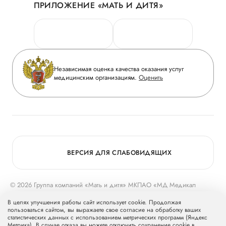
ПРИЛОЖЕНИЕ «МАТЬ И ДИТЯ»
Личный кабинет
Новости
Персональные данные
Руководство
Горячая линия качества
Сотрудничество
Вопрос-ответ
Инвесторам
Независимая оценка качества оказания услуг
Приложение пациента
медицинским организациям.
Оценить
Журнал «Мать и дитя»
Статьи
Вакансии
Заболевания
Медицинский туризм
Программа лояльности
Конкурс в ординатуру
Для прессы
ВЕРСИЯ ДЛЯ СЛАБОВИДЯЩИХ
© 2026 Группа компаний «Мать и дитя» МКПАО «МД Медикал
Груп»
mcclinics.ru
. Все права защищены. ООО «ХАВЕН» входит в
В целях улучшения работы сайт использует cookie. Продолжая
Группу компаний «Мать и дитя».
пользоваться сайтом, вы выражаете свое согласие на обработку ваших
статистических данных с использованием метрических программ (Яндекс
Метрика). В случае отказа вы можете отключить сохранение cookie в