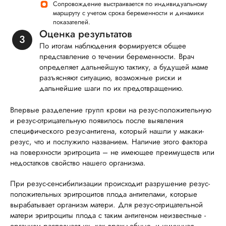
Сопровождение выстраивается по индивидуальному
маршруту с учетом срока беременности и динамики
показателей.
Оценка результатов
По итогам наблюдения формируется общее
представление о течении беременности. Врач
определяет дальнейшую тактику, а будущей маме
разъясняют ситуацию, возможные риски и
дальнейшие шаги по их предотвращению.
Впервые разделение групп крови на резус-положительную
и резус-отрицательную появилось после выявления
специфического резус-антигена, который нашли у макаки-
резус, что и послужило названием. Наличие этого фактора
на поверхности эритроцита – не имеющее преимуществ или
недостатков свойство нашего организма.
При резус-сенсибилизации происходит разрушение резус-
положительных эритроцитов плода антителами, которые
вырабатывает организм матери. Для резус-отрицательной
матери эритроциты плода с таким антигеном неизвестные -