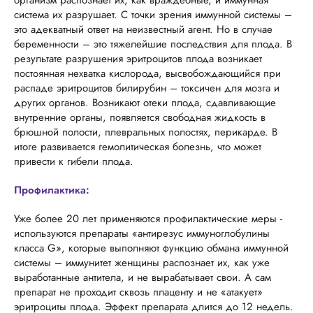
организм распознает их, как враждебные, и иммунная
система их разрушает. С точки зрения иммунной системы –
это адекватный ответ на неизвестный агент. Но в случае
беременности – это тяжелейшие последствия для плода. В
результате разрушения эритроцитов плода возникает
постоянная нехватка кислорода, высвобождающийся при
распаде эритроцитов билирубин – токсичен для мозга и
других органов. Возникают отеки плода, сдавливающие
внутренние органы, появляется свободная жидкость в
брюшной полости, плевральных полостях, перикарде. В
итоге развивается гемолитическая болезнь, что может
привести к гибели плода.
Профилактика:
Уже более 20 лет применяются профилактические меры -
используются препараты «антирезус иммуноглобулины
класса G», которые выполняют функцию обмана иммунной
системы – иммунитет женщины распознает их, как уже
выработанные антитела, и не вырабатывает свои. А сам
препарат не проходит сквозь плаценту и не «атакует»
эритроциты плода. Эффект препарата длится до 12 недель.