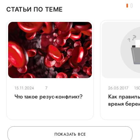
СТАТЬИ ПО ТЕМЕ
15.11.2024
7
26.05.2017
15
Что такое резус-конфликт?
Как правиль
время бере
ПОКАЗАТЬ ВСЕ