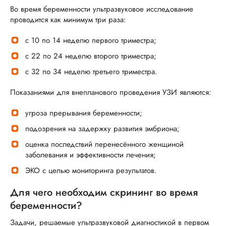
счастливыми родителями двоих чудесных,
требовательно, живо.
Во время беременности ультразвуковое исследование
долгожданных деток!
проводится как минимум три раза:
Анастасия Константиновна, вы — мой главный
с 10 по 14 неделю первого триместра;
герой. Вы взяли на себя ответственность за мою
жизнь и жизнь моего ребёнка в самый страшный
с 22 по 24 неделю второго триместра;
час. Вы были рядом, когда рушились все планы
с 32 по 34 неделю третьего триместра.
на естественные роды. Вы не растерялись, не
испугались этого адского давления — вы просто
Показаниями для внепланового проведения УЗИ являются:
сделали своё дело идеально. Спасибо вам за
угроза прерывания беременности;
ваш талант, за ваше сердце, за то, что выбрали
эту профессию.
подозрения на задержку развития эмбриона;
оценка последствий перенесённого женщиной
Алексей Николаевич, спасибо вам за то, что вы
заболевания и эффективности лечения;
не прошли мимо. Вы появились на 31-й неделе и
ЭКО с целью мониторинга результатов.
стали моей стеной. Ваше спокойствие, ваша
терапия, ваше «мы дойдём» — это то, что
Для чего необходим скрининг во время
держало меня на плаву. Спасибо, что вместе с
беременности?
Анастасией Константиновной вы сохранили мою
Задачи, решаемые ультразвуковой диагностикой в первом
беременность и подарили мне сына.