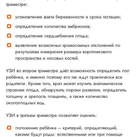
триместре:
Низкий вам поклон обоим. Навсегда ваша
установление факта беременности и срока гестации;
пациентка и просто счастливая мама.
определение количества эмбрионов;
определение сердцебиения плода;
выявление возможных хромосомных отклонений по
результатам измерения размера воротникового
пространства и носовых костей.
УЗИ во втором триместре даёт возможность определить пол
ребёнка, и именно поэтому его так ждут практически все
родители. Кроме того, врач может изучить анатомическое
строение плода, обнаружить пороки развития, определить
толщину и зрелость плаценты, а также количество
околоплодных вод.
УЗИ в третьем триместре позволяет оценить:
положение ребёнка – критерий, определяющий,
какими будут роды: естественными или при помощи