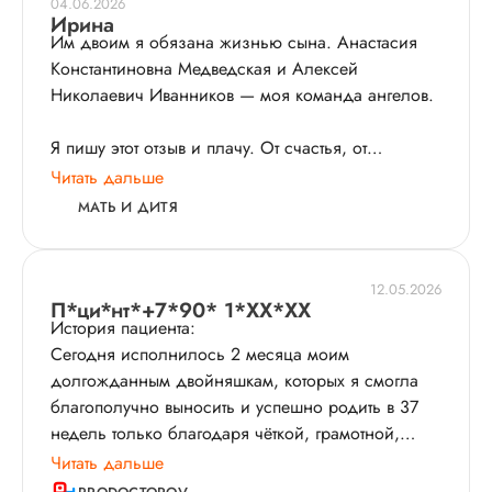
04.06.2026
Ирина
Им двоим я обязана жизнью сына. Анастасия
Константиновна Медведская и Алексей
Николаевич Иванников — моя команда ангелов.
Я пишу этот отзыв и плачу. От счастья, от
облегчения, от благодарности, которую
Читать дальше
невозможно высказать словами. Но я попробую,
МАТЬ И ДИТЯ
потому что такие врачи должны быть в золотых
книгах.
12.05.2026
Мой контракт был заключён с Анастасией
П*ци*нт*+7*90* 1*XX*XX
История пациента:
Константиновной Медведской — моим акушером-
Сегодня исполнилось 2 месяца моим
гинекологом, главным человеком в моих родах.
долгожданным двойняшкам, которых я смогла
Но случилось так, что нашу битву за
благополучно выносить и успешно родить в 37
беременность мы вели не вдвоём, а втроём. С 31-
недель только благодаря чёткой, грамотной,
й недели со мной рядом были два врача:
скрупулезной и высококлассной работе такого
Читать дальше
Анастасия Константиновна и Алексей
замечательного врача, как Мурунова Кюннэй
Николаевич Иванников. Они вместе, как единый