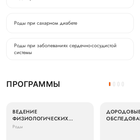
Роды при сахарном диабете
Роды при заболеваниях сердечно-сосудистой
системы
ПРОГРАММЫ
ВЕДЕНИЕ
ДОРОДОВЫ
ФИЗИОЛОГИЧЕСКИХ
ОБСЛЕДОВА
ОДНОПЛОДНЫХ РОДОВ
«БЕЗОПАСН
Роды
МАКСИМУМ ВРАЧОМ 2
КОМФОРТ Д
ГРУППЫ