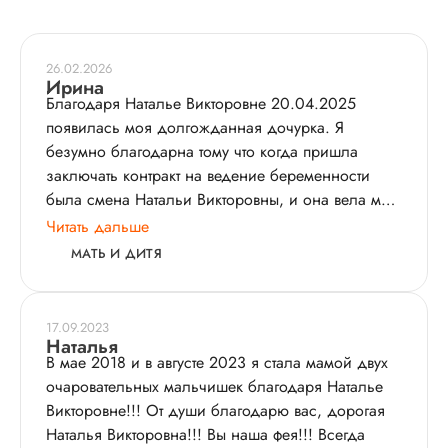
26.02.2026
Ирина
Благодаря Наталье Викторовне 20.04.2025
появилась моя долгожданная дочурка. Я
безумно благодарна тому что когда пришла
заключать контракт на ведение беременности
была смена Натальи Викторовны, и она вела мою
беременность, я каждый раз с удовольствием
Читать дальше
шла к ней на прием)
МАТЬ И ДИТЯ
Во время КС я полностью доверяла только
Наталье Викторовне. Дай бог пойду рожать еще
малыша, и пойду только к ней
17.09.2023
Наталья
В мае 2018 и в августе 2023 я стала мамой двух
очаровательных мальчишек благодаря Наталье
Викторовне!!! От души благодарю вас, дорогая
Наталья Викторовна!!! Вы наша фея!!! Всегда