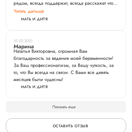
рядом, всегда поддержит, всегда расскажет что
будет дальше!!! Сделает так, чтобы не было
Читать дальше
разрывов!!!! Это были легкие роды!!! Спасибо
МАТЬ И ДИТЯ
10.02.2021
Марина
Наталья Викторовна, огромная Вам
благодарность за ведение моей беременности!
За Ваш профессионализм, за Вашу чуткость, за
то, что Вы всегда на связи. С Вами все девять
месяцев были чудесны!
МАТЬ И ДИТЯ
Показать еще
ОСТАВИТЬ ОТЗЫВ