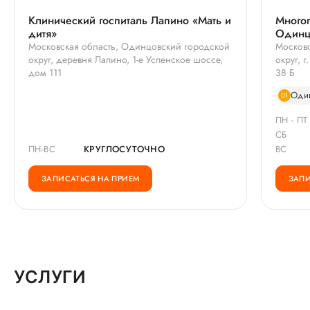
Клинический госпиталь Лапино «Мать и
Много
дитя»
Одинц
Московская область, Одинцовский городской
Московс
округ, деревня Лапино, 1-е Успенское шоссе,
округ, 
дом 111
38 Б
Оди
D1
ПН - ПТ
СБ
ПН-ВС
КРУГЛОСУТОЧНО
ВС
ЗАПИСАТЬСЯ НА ПРИЕМ
ЗАПИ
УСЛУГИ