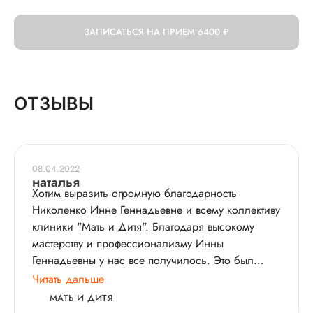
ЗАПИСАТЬСЯ НА ПРИЕМ
6400 ₽
ОТЗЫВЫ
08.04.2022
наталья
Хотим выразить огромную благодарность
Николенко Инне Геннадьевне и всему коллективу
клиники "Мать и Дитя". Благодаря высокому
мастерству и профессионализму Инны
Геннадьевны у нас все получилось. Это был
первый протокол. Желаем вам процветания и
Читать дальше
много-много малышей и их счастливых родителей
МАТЬ И ДИТЯ
в вашей клиники!