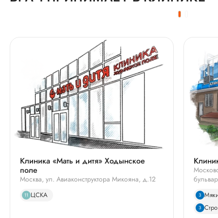
Клиника «Мать и дитя» Ходынское
Клиник
поле
Московс
Москва, ул. Авиаконструктора Микояна, д.12
бульвар
ЦСКА
Мяк
11
3
Стро
3