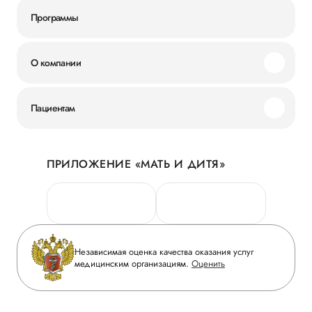
Программы
О компании
Миссия и ценности
Пациентам
Наши преимущества
Акции
История
ПРИЛОЖЕНИЕ «МАТЬ И ДИТЯ»
Личный кабинет
Новости
Персональные данные
Руководство
Горячая линия качества
Сотрудничество
Вопрос-ответ
Инвесторам
Независимая оценка качества оказания услуг
Приложение пациента
медицинским организациям.
Оценить
Журнал «Мать и дитя»
Статьи
Вакансии
Заболевания