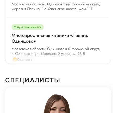
Московская область, Одинцовский городской округ,
деревня Лапино, 1-е Успенское шоссе, дом 111
Услуга оказывается
Многопрофильная клиника «Лапино
Одинцово»
Московская область, Одинцовский городской округ,
г. Одинцово, ул. Маршала Жукова, д. 38 Б
Одинцово
D1
Услуга оказывается
СПЕЦИАЛИСТЫ
Медицинский центр «Лапино Сити»
г. Москва, Пресненская наб., д. 8, стр.1 (3 этаж)
Деловой Центр
Москва-Сити
8А
4