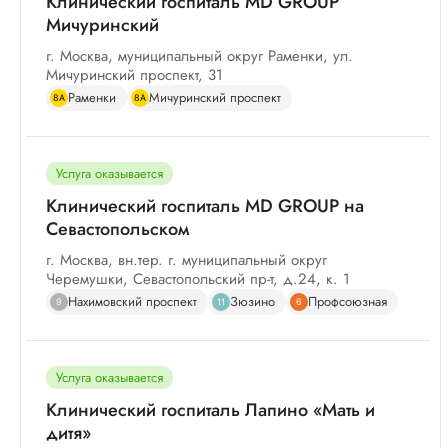
Клинический госпиталь MD GROUP
Мичуринский
г. Москва, муниципальный округ Раменки, ул.
Мичуринский проспект, 31
Раменки
Мичуринский проспект
8А
8А
Услуга оказывается
Клинический госпиталь MD GROUP на
Севастопольском
г. Москва, вн.тер. г. муниципальный округ
Черемушки, Севастопольский пр-т, д.24, к. 1
Нахимовский проспект
Зюзино
Профсоюзная
9
11
6
Услуга оказывается
Клинический госпиталь Лапино «Мать и
дитя»