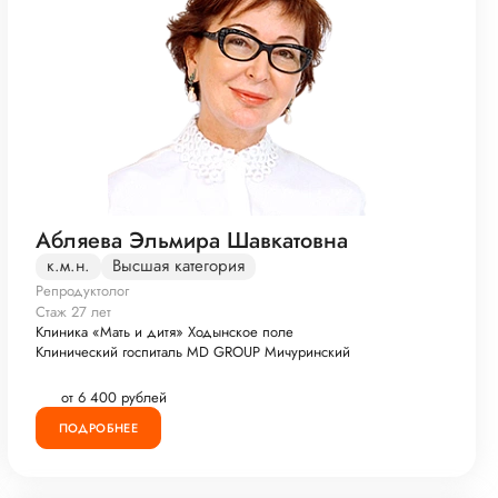
Абляева Эльмира Шавкатовна
к.м.н.
Высшая категория
Репродуктолог
Стаж 27 лет
Клиника «Мать и дитя» Ходынское поле
Клинический госпиталь MD GROUP Мичуринский
от 6 400 рублей
ПОДРОБНЕЕ