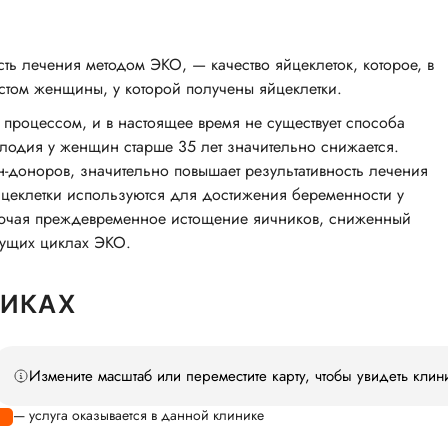
ь лечения методом ЭКО, — качество яйцеклеток, которое, в
стом женщины, у которой получены яйцеклетки.
 процессом, и в настоящее время не существует способа
плодия у женщин старше 35 лет значительно снижается.
доноров, значительно повышает результативность лечения
йцеклетки используются для достижения беременности у
ючая преждевременное истощение яичников, сниженный
дущих циклах ЭКО.
НИКАХ
Измените масштаб или переместите карту, чтобы увидеть клин
— услуга оказывается в данной клинике