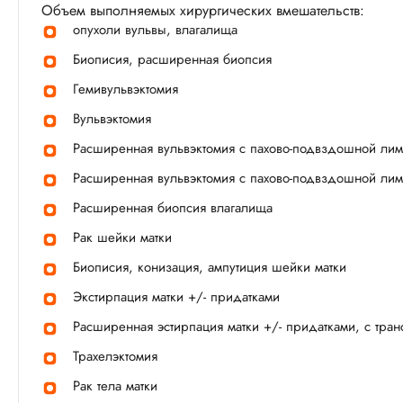
Объем выполняемых хирургических вмешательств:
опухоли вульвы, влагалища
Биописия, расширенная биопсия
Гемивульвэктомия
Вульвэктомия
Расширенная вульвэктомия с пахово-подвздошной ли
Расширенная вульвэктомия с пахово-подвздошной ли
Расширенная биопсия влагалища
Рак шейки матки
Биописия, конизация, ампутиция шейки матки
Экстирпация матки +/- придатками
Расширенная эстирпация матки +/- придатками, с тра
Трахелэктомия
Рак тела матки