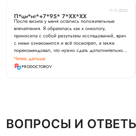
11.11.2025
П*ци*нт*+7*95* 7*XX*XX
После визита у меня остались положительные
впечатления. Я обратилась как к онкологу,
приносила с собой результаты исследований, врач
с ними ознакомился и всё посмотрел, а также
порекомендовал, что нужно сдать дополнительно.
Кирилл Иосифович доносил информацию
Читать дальше
простыми словами, и использовал в разговоре
PRODOCTOROV
медицинские термины, он всё понятно и доступно
объяснял. Приём начался вовремя и длился
полчаса, уделённого времени было достаточно,
специалист ответил на все мои вопросы и никуда не
торопился и не отвлекался. Он дал необходимые
рекомендации, в том числе, какие анализы нужно
сдать. Считаю, врача можно посоветовать другим
ВОПРОСЫ И ОТВЕТ
пациентам. Он рекомендовал повторное
посещение, я планирую прийти. Как мне кажется,