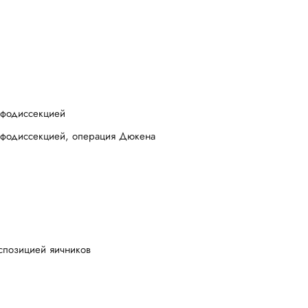
мфодиссекцией
мфодиссекцией, операция Дюкена
нспозицией яичников