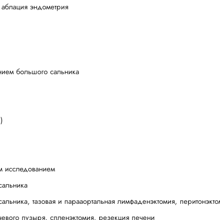
, аблация эндометрия
нием большого сальника
)
им исследованием
сальника
сальника, тазовая и парааортальная лимфаденэктомия, перитонэкто
евого пузыря, спленэктомия, резекция печени