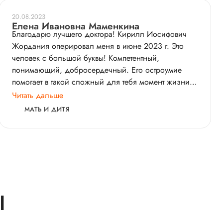
20.08.2023
Елена Ивановна Маменкина
Благодарю лучшего доктора! Кирилл Иосифович
Жордания оперировал меня в июне 2023 г. Это
человек с большой буквы! Компетентный,
понимающий, добросердечный. Его остроумие
помогает в такой сложный для тебя момент жизни.
Его присутствие рядом бодрит, вселяет уверенность,
Читать дальше
что все будет хорошо. Спасибо, Кирилл
МАТЬ И ДИТЯ
Иосифович! Здоровья Вам, сил и энергии! Ваша
пациентка Елена Ивановна Маменкина.
Ы