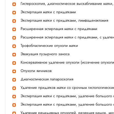
Гистероскопия, диагностическое выскабливание матки
Экстирпация матки с придатками
Экстирпация матки с придатками, лимфаденэктомия
Расширенная эстирпация матки с придатками
Расширенная эстирпация матки с придатками, с удале
Трофобластические опухоли матки
Эвакуация пузырного заноса
Консервативное удаление опухоли (иссечение опухоли
Опухоли яичников
Диагностическая лапароскопия
Удаление придатков матки со срочным гистологическ
Экстирпация матки с придатками, удаление большого 
Экстирпация матки с придатками, удаление большого 
Удаление рецидивных опухолей, резекция кишок, моч