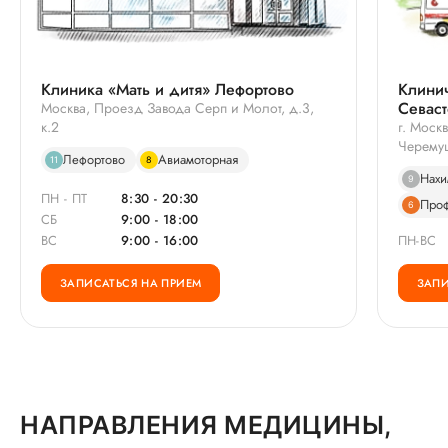
Клиника «Мать и дитя» Лефортово
Клини
Севас
Москва, Проезд Завода Серп и Молот, д.3,
к.2
г. Моск
Черемуш
Лефортово
Авиамоторная
11
8
Нахи
9
ПН - ПТ
8:30 - 20:30
Про
6
СБ
9:00 - 18:00
ВС
9:00 - 16:00
ПН-ВС
ЗАПИСАТЬСЯ НА ПРИЕМ
ЗАПИ
НАПРАВЛЕНИЯ МЕДИЦИНЫ,