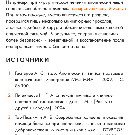
Например, при хирургическом лечении апоплексии наши
специалисты обычно применяют
лапароскопический доступ
.
При таком подходе, вместо классического разреза,
проводится лишь несколько миниатюрных проколов,
а точность действий хирурга обеспечивается высокоточной
оптической системой. В результате, операция становится
более безопасной и эффективной, а восстановление после
нее протекает намного быстрее и легче.
ИСТОЧНИКИ
Гаспаров А. С. и др. Апоплексии яичника и разрывы
кист яичников: монография //М.: МИА. – 2009. – С.
86-100.
Литвинцева Н. Г. Апоплексия яичника в клинике
неотложной гинекологии : дис. – М. : [Рос. ун-т
дружбы народов], 2004.
Тер-Лвакимян А. Э. Современная концепция оказания
помощи больным при апоплексии яичника и разрывах
доброкачественных кист яичников : дис. – ГОУВПО""