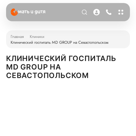
Главная
Клиники
Клинический госпиталь MD GROUP на Севастопольском
КЛИНИЧЕСКИЙ ГОСПИТАЛЬ
MD GROUP НА
СЕВАСТОПОЛЬСКОМ
КЛИНИЧЕСКИЙ ГОСПИТАЛЬ MD GROUP НА
СЕВАСТОПОЛЬСКОМ
г. Москва, вн.тер. г. муниципальный округ Черемушки,
Севастопольский пр-т, д.24, к. 1
Нахимовский проспект
Зюзино
Профсоюзная
9
11
6