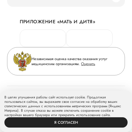
Наши преимущества
Акции
История
ПРИЛОЖЕНИЕ «МАТЬ И ДИТЯ»
Личный кабинет
Новости
Персональные данные
Руководство
Горячая линия качества
Сотрудничество
Вопрос-ответ
Инвесторам
Независимая оценка качества оказания услуг
Приложение пациента
медицинским организациям.
Оценить
Журнал «Мать и дитя»
Статьи
Вакансии
Заболевания
Медицинский туризм
Программа лояльности
Конкурс в ординатуру
В целях улучшения работы сайт использует cookie. Продолжая
пользоваться сайтом, вы выражаете свое согласие на обработку ваших
Для прессы
статистических данных с использованием метрических программ (Яндекс
ВЕРСИЯ ДЛЯ СЛАБОВИДЯЩИХ
Метрика). В случае отказа вы можете отключить сохранение cookie в
настройках вашего браузера или прекратить использование сайта.
Я СОГЛАСЕН
ВРАЧИ
УСЛУГИ
ПРОФИЛЬ
ЗАПИСЬ
© 2026 Группа компаний «Мать и дитя» МКПАО «МД Медикал