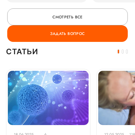
МРТ)?
СМОТРЕТЬ ВСЕ
ЗАДАТЬ ВОПРОС
СТАТЬИ
18.06.2025
6
12.05.2025
11