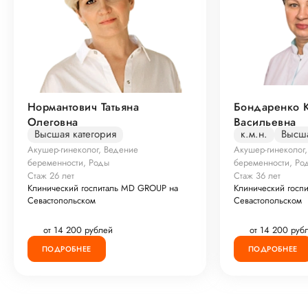
Нормантович Татьяна
Бондаренко 
Олеговна
Васильевна
Высшая категория
к.м.н.
Высша
Акушер-гинеколог, Ведение
Акушер-гинеколог
беременности, Роды
беременности, Ро
Стаж 26 лет
Стаж 36 лет
Клинический госпиталь MD GROUP на
Клинический госп
Севастопольском
Севастопольском
от 14 200 рублей
от 14 200 руб
ПОДРОБНЕЕ
ПОДРОБНЕЕ