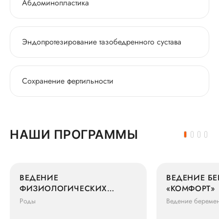
Абдоминопластика
Эндопротезирование тазобедренного сустава
Сохранение фертильности
НАШИ ПРОГРАММЫ
ВЕДЕНИЕ
ВЕДЕНИЕ Б
ФИЗИОЛОГИЧЕСКИХ
«КОМФОРТ»
ОДНОПЛОДНЫХ РОДОВ
Роды
Ведение береме
WELCOME МАКСИМУМ