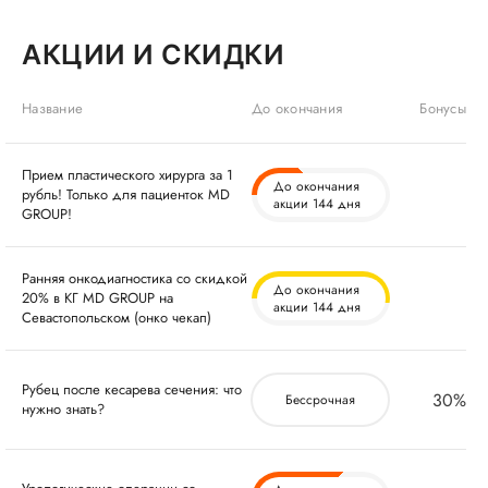
АКЦИИ И СКИДКИ
Название
До окончания
Бонусы
Прием пластического хирурга за 1
До окончания
рубль! Только для пациенток MD
акции 144 дня
GROUP!
Ранняя онкодиагностика со скидкой
До окончания
20% в КГ MD GROUP на
акции 144 дня
Севастопольском (онко чекап)
Рубец после кесарева сечения: что
30%
Бессрочная
нужно знать?