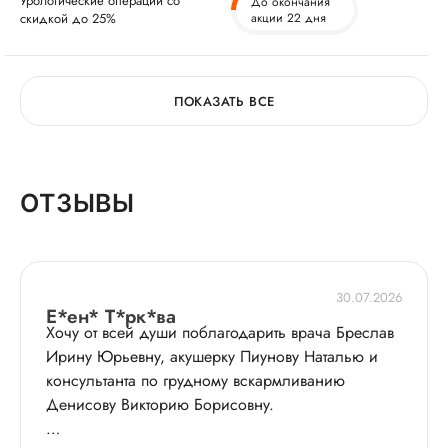
Урологические операции со
До окончания
скидкой до 25%
акции 22 дня
ПОКАЗАТЬ ВСЕ
ОТЗЫВЫ
30.07.2026
Е*ен* Т*рк*ва
Хочу от всей души поблагодарить врача Бреслав
Ирину Юрьевну, акушерку Пиунову Наталью и
консультанта по грудному вскармливанию
Денисову Викторию Борисовну.