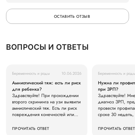
Также хочу поблагодарить консультанта по
ОСТАВИТЬ ОТЗЫВ
грудному вскармливанию Викторию Борисовну
Денисову. После родов я очень переживала из-
за грудного вскармливания, но благодаря ее
ОСТАВЬТЕ ОТЗЫВ
профессиональной помощи, терпению и
ВОПРОСЫ И ОТВЕТЫ
психологической поддержке смогла поверить в
себя и успешно начать кормить дочку грудью.
О КЛИНИКЕ
Особенно приятно, что помощь не закончилась
после консультации и даже после выписки из
Беременность и роды
10.06.2026
Беременность и род
роддома.
ГОРЯЧАЯ ЛИНИЯ КАЧЕСТВА
Амниотический тяж: есть ли риск
Нужна ли профил
для ребенка?
при ЗРП?
Спасибо вам за высокий профессионализм,
Здравствуйте! При прохождении
Здравствуйте! Мне
человечность, внимание и искреннюю заботу.
второго скрининга на узи выявили
диагноз ЗРП, пре
Благодаря вам рождение моей дочери и первые
амниотический тяж. Есть ли риск
провести профила
недели материнства стали намного спокойнее и
повреждения конечностей или
сроке 30 недель, 
счастливее.
других органов ребенка? Нужно
необходимо?
ли дополнительное обследование
ПРОЧИТАТЬ ОТВЕТ
ПРОЧИТАТЬ ОТВЕТ
(например, экспертное УЗИ,