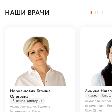
НАШИ ВРАЧИ
Нормантович Татьяна
Зимина Натал
к.м.н.
Высша
Олеговна
Высшая категория
Акушер-гинеколог
беременности, Ро
Акушер-гинеколог, Ведение
Стаж 28 лет
беременности, Роды