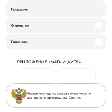
Программы
О компании
Миссия и ценности
Пациентам
Наши преимущества
Акции
История
ПРИЛОЖЕНИЕ «МАТЬ И ДИТЯ»
Личный кабинет
Новости
Персональные данные
Руководство
Горячая линия качества
Сотрудничество
Вопрос-ответ
Инвесторам
Независимая оценка качества оказания услуг
Приложение пациента
медицинским организациям.
Оценить
Журнал «Мать и дитя»
Статьи
Вакансии