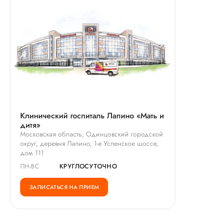
вопрос - возможно я начну
принимать бактериофаг и это
прямым образом повлияет на мою
гинекологическую проблему?
Если да, то на какой день приема
бактериофага сдать анализ и
какой (кровь, моча,мазок)? Хотя
по поводу приема бактериофага у
меня тоже сомнение - кал ведь
нормальный.
Клинический госпиталь Лапино «Мать и
дитя»
Московская область, Одинцовский городской
округ, деревня Лапино, 1-е Успенское шоссе,
дом 111
ПН-ВС
КРУГЛОСУТОЧНО
ЗАПИСАТЬСЯ НА ПРИЕМ