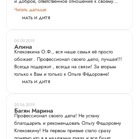
и доброе, ответственное отношение к своему
делу! Очень рада, что я ее встретила на своем
Читать дальше
пути, мне приятно, что такой врач помогла мне
МАТЬ И ДИТЯ
родить сына и сохранить правильное и
бережное отношение к своему здоровью! Всего
самого доброго и наилучшего Ольге Федоровне!
05.09.2019
Алина
Клековкина О.Ф., вся наше семья её просто
обожает . Профессионал своего дело, лучшая!!!
Всегда подержит , всегда на связи! За вторым
только к Вам и только к Ольге Фёдоровне!
МАТЬ И ДИТЯ
25.06.2019
Багян Марина
Профессионал своего дела! Не устану
благодарить и рекомендовать Ольгу Федоровну
Клековкину! На первом приеме стало сразу
понятно,что я в надежных руках и все будет