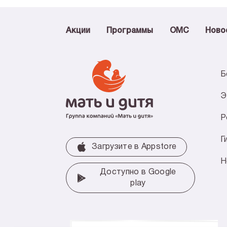
Акции
Программы
ОМС
Ново
Б
Э
Р
Г
Загрузите в Аррstore
Н
Доступно в Google
play