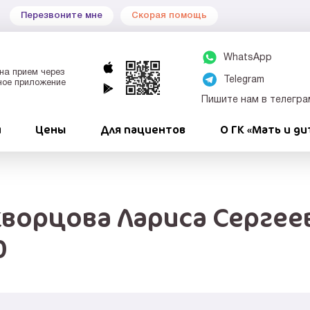
Перезвоните мне
Скорая помощь
WhatsApp
на прием через
Telegram
ное приложение
Пишите нам в телегра
и
Цены
Для пациентов
О ГК «Мать и ди
кворцова Лариса Сергее
0