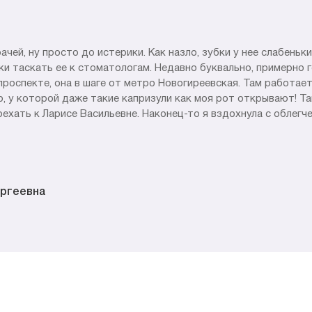
ачей, ну просто до истерики. Как назло, зубки у нее слабеньк
ки таскать ее к стоматологам. Недавно буквально, примерно 
роспекте, она в шаге от метро Новогиреевская. Там работае
 у которой даже такие капризули как моя рот открывают! Так
поехать к Ларисе Васильевне. Наконец-то я вздохнула с облегч
ергеевна