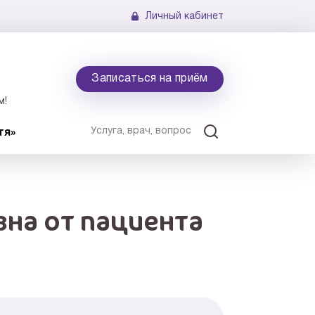
Личный кабинет
Записаться на приём
м!
тя»
вна от пациента