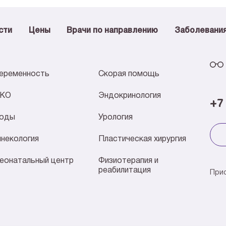
сти
Цены
Врачи по направлению
Заболевани
еременность
Скорая помощь
КО
Эндокринология
+7
оды
Урология
инекология
Пластическая хирургия
еонатальный центр
Физиотерапия и
реабилитация
При