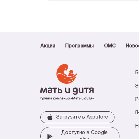
Акции
Программы
ОМС
Ново
Б
Э
Р
Г
Загрузите в Аррstore
Н
Доступно в Google