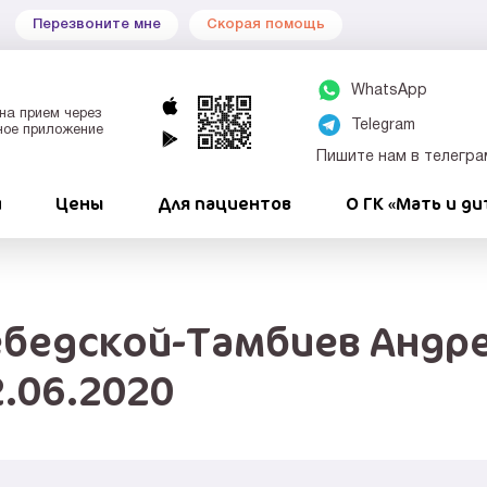
Перезвоните мне
Скорая помощь
WhatsApp
на прием через
Telegram
ное приложение
Пишите нам в телегра
и
Цены
Для пациентов
О ГК «Мать и ди
ебедской-Тамбиев Андре
2.06.2020