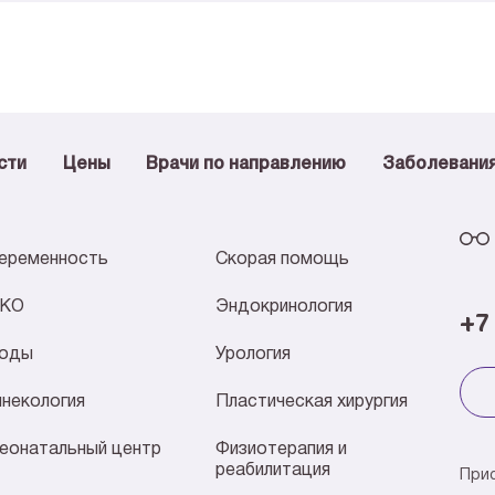
сти
Цены
Врачи по направлению
Заболевани
еременность
Скорая помощь
КО
Эндокринология
+7
оды
Урология
инекология
Пластическая хирургия
еонатальный центр
Физиотерапия и
реабилитация
При