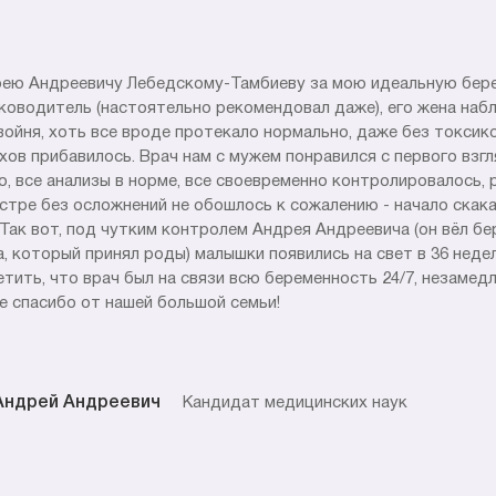
рею Андреевичу Лебедскому-Тамбиеву за мою идеальную берем
ководитель (настоятельно рекомендовал даже), его жена набл
войня, хоть все вроде протекало нормально, даже без токсик
хов прибавилось. Врач нам с мужем понравился с первого взгл
, все анализы в норме, все своевременно контролировалось, 
естре без осложнений не обошлось к сожалению - начало скак
. Так вот, под чутким контролем Андрея Андреевича (он вёл бе
, который принял роды) малышки появились на свет в 36 недел
етить, что врач был на связи всю беременность 24/7, незамед
е спасибо от нашей большой семьи!
Кандидат медицинских наук
Андрей Андреевич