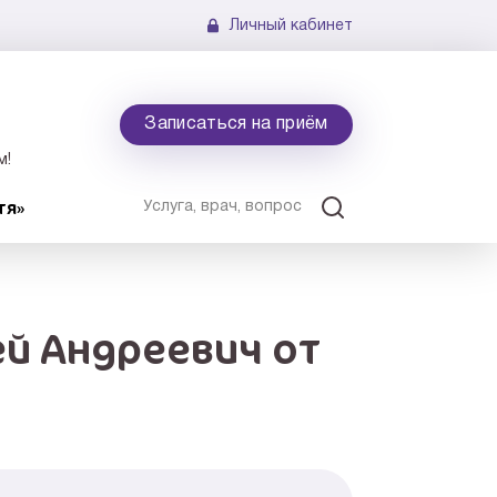
Личный кабинет
Записаться на приём
м!
тя»
й Андреевич от