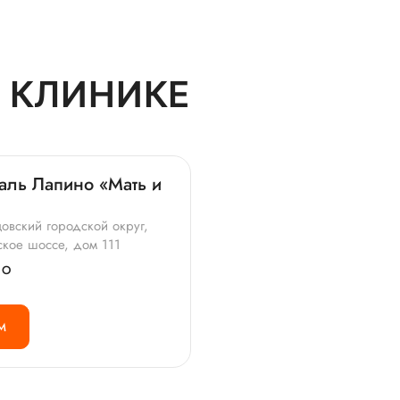
 КЛИНИКЕ
аль Лапино «Мать и
овский городской округ,
ское шоссе, дом 111
НО
М