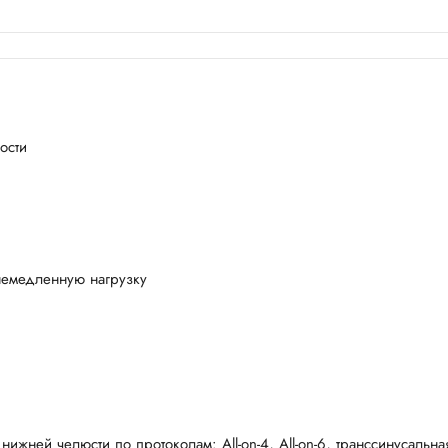
ости
немедленную нагрузку
ижней челюсти по протоколам: All-on-4, All-on-6, транссинусальна