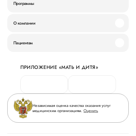
Программы
О компании
Миссия и ценности
Пациентам
Наши преимущества
Акции
История
ПРИЛОЖЕНИЕ «МАТЬ И ДИТЯ»
Личный кабинет
Новости
Персональные данные
Руководство
Горячая линия качества
Сотрудничество
Вопрос-ответ
Инвесторам
Независимая оценка качества оказания услуг
Приложение пациента
медицинским организациям.
Оценить
Журнал «Мать и дитя»
Статьи
Вакансии
Заболевания
Медицинский туризм