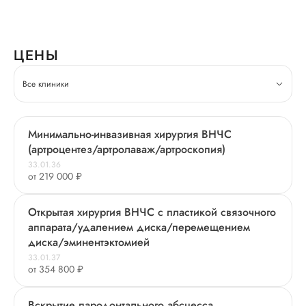
ЦЕНЫ
Все клиники
Минимально-инвазивная хирургия ВНЧС
(артроцентез/артролаваж/артроскопия)
33.01.36
от 219 000 ₽
Открытая хирургия ВНЧС с пластикой связочного
аппарата/удалением диска/перемещением
диска/эминентэктомией
33.01.37
от 354 800 ₽
Вскрытие пародонтального абсцесса