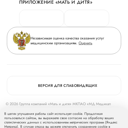
ПРИЛОЖЕНИЕ «МАТЬ И ДИТЯ»
Личный кабинет
Новости
Персональные данные
Руководство
Горячая линия качества
Сотрудничество
Вопрос-ответ
Инвесторам
Независимая оценка качества оказания услуг
Приложение пациента
медицинским организациям.
Оценить
Журнал «Мать и дитя»
Статьи
Вакансии
Заболевания
Медицинский туризм
Программа лояльности
Конкурс в ординатуру
Для прессы
ВЕРСИЯ ДЛЯ СЛАБОВИДЯЩИХ
© 2026 Группа компаний «Мать и дитя» МКПАО «МД Медикал
Груп»
mcclinics.ru
. Все права защищены. ООО «ХАВЕН» входит в
В целях улучшения работы сайт использует cookie. Продолжая
Группу компаний «Мать и дитя».
пользоваться сайтом, вы выражаете свое согласие на обработку ваших
статистических данных с использованием метрических программ (Яндекс
Метрика). В случае отказа вы можете отключить сохранение cookie в