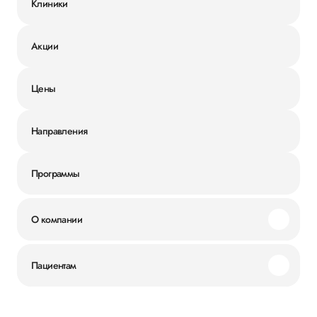
Клиники
Акции
Цены
Направления
Программы
О компании
Миссия и ценности
Пациентам
Наши преимущества
Акции
История