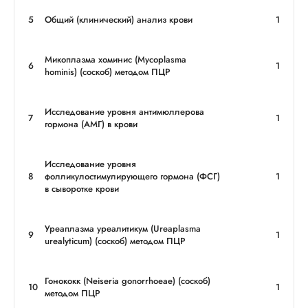
5
Общий (клинический) анализ крови
1
Микоплазма хоминис (Mycoplasma
6
1
hominis) (соскоб) методом ПЦР
Исследование уровня антимюллерова
7
1
гормона (АМГ) в крови
Исследование уровня
8
фолликулостимулирующего гормона (ФСГ)
1
в сыворотке крови
Уреаплазма уреалитикум (Ureaplasma
9
1
urealyticum) (соскоб) методом ПЦР
Гонококк (Neiseria gonorrhoeae) (соскоб)
10
1
методом ПЦР