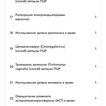
(соскоб) методом ПЦР
Регистрация электрокардиограммы
17
1
взрослого
18
Исследование уровня креатинина в крови
1
Цитомегаловирус (Cytomegalovirus)
19
1
(соскоб) методом ПЦР
Трихомонас вагиналис (Trichomonas
20
1
vaginalis) (соскоб) методом ПЦР
21
Исследование уровня мочевины в крови
1
Определение активности
22
1
аспартатаминотрансферазы (АСТ) в крови