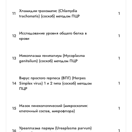
Хламидии трахоматис (Chlamydia
11
1
trachomatis) (соскоб) методом ПЦР
Исследование уровня общего белка в
12
1
крови
Микоплазма гениталиум (Mycoplasma
13
1
genitalium) (соскоб) методом ПЦР
Вирус простого герпеса (ВПГ) (Herpes
14
Simplex virus) 1 и 2 типа (соскоб) методом
1
ПЦР
Мазок гинекологический (микроскопия:
15
1
клеточный состав, микрофлора)
Уреаплазма парвум (Ureaplasma parvum)
16
1