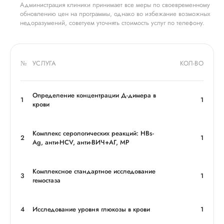
Администрация клиники принимает все меры по своевременному
обновлению цен на программы, однако во избежание возможных
недоразумений, советуем уточнять стоимость услуг по телефону.
№
УСЛУГА
КОЛ-ВО
Определение концентрации Д-димера в
1
1
крови
Комплекс серологических реакций: HBs-
2
1
Ag, анти-НCV, анти-ВИЧ+АГ, MP
Комплексное стандартное исследование
3
1
гемостаза
4
Исследование уровня глюкозы в крови
1