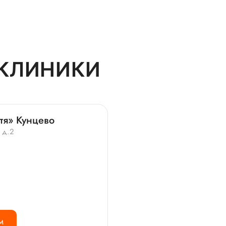
КЛИНИКИ
тя» Кунцево
 д.2
М