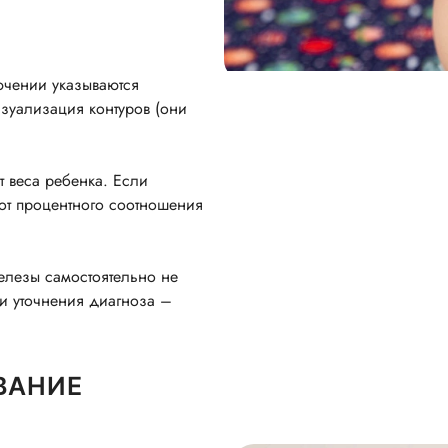
ючении указываются
изуализация контуров (они
 веса ребенка. Если
 от процентного соотношения
елезы самостоятельно не
 и уточнения диагноза –
ВАНИЕ