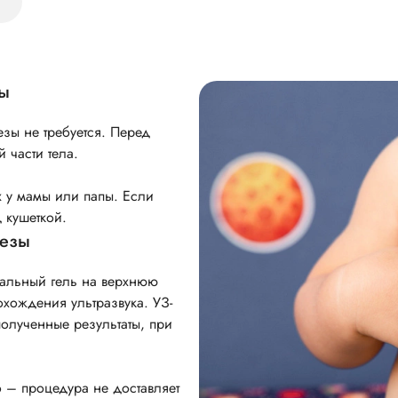
и
зы
зы не требуется. Перед
 части тела.
х у мамы или папы. Если
д кушеткой.
лезы
иальный гель на верхнюю
охождения ультразвука. УЗ-
полученные результаты, при
 – процедура не доставляет