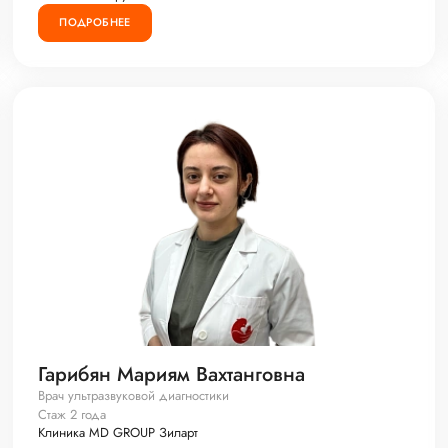
ПОДРОБНЕЕ
Гарибян Мариям Вахтанговна
Врач ультразвуковой диагностики
Стаж 2 года
Клиника MD GROUP Зиларт