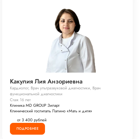
Какулия Лия Анзориевна
Кардиолог, Врач ультразвуковой диагностики, Врач
функциональной диагностики
Стаж 16 лет
Клиника MD GROUP Зиларт
Клинический госпиталь Лапино «Мать и дитя»
от 3 400 рублей
ПОДРОБНЕЕ