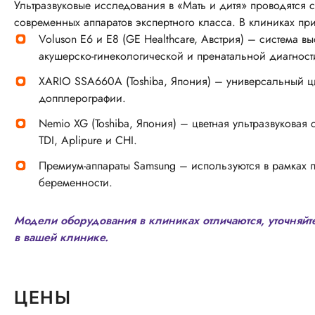
Ультразвуковые исследования в «Мать и дитя» проводятся 
современных аппаратов экспертного класса. В клиниках пр
Voluson E6 и E8 (GE Healthcare, Австрия) – система 
акушерско-гинекологической и пренатальной диагност
XARIO SSA660A (Toshiba, Япония) – универсальный ц
допплерографии.
Nemio XG (Toshiba, Япония) – цветная ультразвуковая 
TDI, Aplipure и CHI.
Премиум-аппараты Samsung – используются в рамках 
беременности.
Модели оборудования в клиниках отличаются, уточняйт
в вашей клинике.
ЦЕНЫ