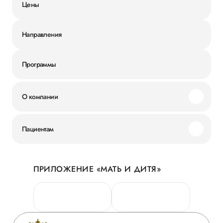
Цены
Направления
Программы
О компании
Миссия и ценности
Пациентам
Наши преимущества
Акции
История
ПРИЛОЖЕНИЕ «МАТЬ И ДИТЯ»
Личный кабинет
Новости
Персональные данные
Руководство
Горячая линия качества
Сотрудничество