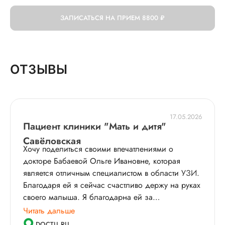
ЗАПИСАТЬСЯ НА ПРИЕМ
8800 ₽
ОТЗЫВЫ
17.05.2026
Пациент клиники "Мать и дитя"
Савёловская
Хочу поделиться своими впечатлениями о
докторе Бабаевой Ольге Ивановне, которая
является отличным специалистом в области
УЗИ
.
Благодаря ей я сейчас счастливо держу на руках
своего малыша. Я благодарна ей за
внимательное отношение, заботу и
Читать дальше
профессиональный подход к лечению. Большое
DOCTU.RU