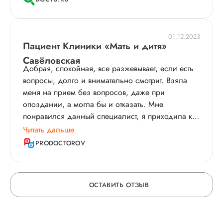
спасибо!
01.12.2023
Пациент Клиники «Мать и дитя»
Савёловская
Добрая, спокойная, все разжевывает, если есть
вопросы, долго и внимательно смотрит. Взяла
меня на прием без вопросов, даже при
опоздании, а могла бы и отказать. Мне
понравился данный специалист, я приходила к
ней по поводу беременности, я опоздала на 7
Читать дальше
минут, пришлось подождать немного, но я сама
PRODOCTOROV
была виновата, надо было раньше выйти из
дома, там были пробки. В кабинете чисто,
симпатично, приветливая медсестра. Сначала она
ОСТАВИТЬ ОТЗЫВ
измерила все размеры и начала мне все
показывать на экране, все пальцы, лицо, голову,
живот, пол моего малыша подтвердила, органы
ОСТАВЬТЕ ОТЗЫВ