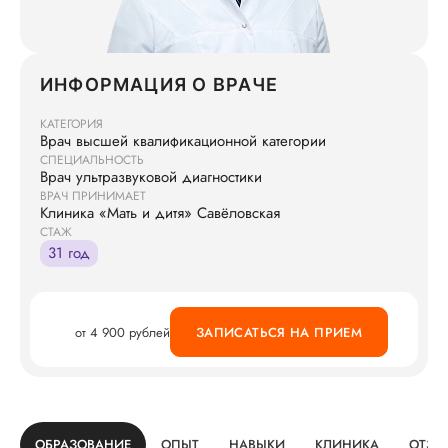
ИНФОРМАЦИЯ О ВРАЧЕ
КАТЕГОРИЯ
Врач высшей квалификационной категории
СПЕЦИАЛЬНОСТЬ
Врач ультразвуковой диагностики
ВРАЧ ПРИНИМАЕТ
Клиника «Мать и дитя» Савёловская
СТАЖ
31 год
от 4 900 рублей
ЗАПИСАТЬСЯ НА ПРИЕМ
ОБРАЗОВАНИЕ
ОПЫТ
НАВЫКИ
КЛИНИКА
ОТЗЫ