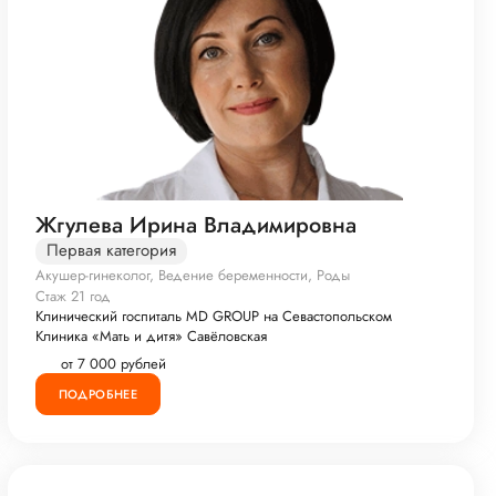
Жгулева Ирина Владимировна
Первая категория
Акушер-гинеколог, Ведение беременности, Роды
Стаж 21 год
Клинический госпиталь MD GROUP на Севастопольском
Клиника «Мать и дитя» Савёловская
от 7 000 рублей
ПОДРОБНЕЕ