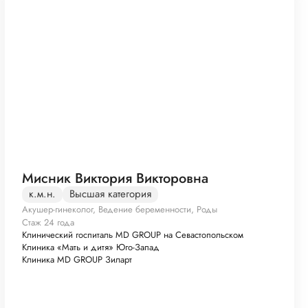
Мисник Виктория Викторовна
к.м.н.
Высшая категория
Акушер-гинеколог, Ведение беременности, Роды
Стаж 24 года
Клинический госпиталь MD GROUP на Севастопольском
Клиника «Мать и дитя» Юго-Запад
Клиника MD GROUP Зиларт