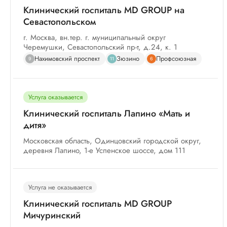
Клинический госпиталь MD GROUP на
Севастопольском
г. Москва, вн.тер. г. муниципальный округ
Черемушки, Севастопольский пр-т, д.24, к. 1
Нахимовский проспект
Зюзино
Профсоюзная
9
11
6
Услуга оказывается
Клинический госпиталь Лапино «Мать и
дитя»
Московская область, Одинцовский городской округ,
деревня Лапино, 1-е Успенское шоссе, дом 111
Услуга не оказывается
Клинический госпиталь MD GROUP
Мичуринский