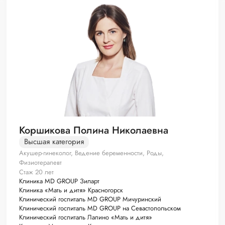
Коршикова Полина Николаевна
Высшая категория
Акушер-гинеколог, Ведение беременности, Роды,
Физиотерапевт
Стаж 20 лет
Клиника MD GROUP Зиларт
Клиника «Мать и дитя» Красногорск
Клинический госпиталь MD GROUP Мичуринский
Клинический госпиталь MD GROUP на Севастопольском
Клинический госпиталь Лапино «Мать и дитя»