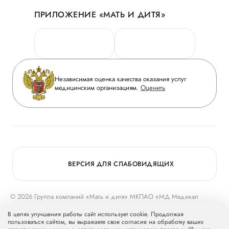
Акции
История
ПРИЛОЖЕНИЕ «МАТЬ И ДИТЯ»
Личный кабинет
Новости
Персональные данные
Руководство
Горячая линия качества
Сотрудничество
Вопрос-ответ
Инвесторам
Независимая оценка качества оказания услуг
Приложение пациента
медицинским организациям.
Оценить
Журнал «Мать и дитя»
Статьи
Вакансии
Заболевания
Медицинский туризм
Программа лояльности
Конкурс в ординатуру
Для прессы
ВЕРСИЯ ДЛЯ СЛАБОВИДЯЩИХ
© 2026 Группа компаний «Мать и дитя» МКПАО «МД Медикал
Груп»
mcclinics.ru
. Все права защищены. ООО «ХАВЕН» входит в
В целях улучшения работы сайт использует cookie. Продолжая
Группу компаний «Мать и дитя».
пользоваться сайтом, вы выражаете свое согласие на обработку ваших