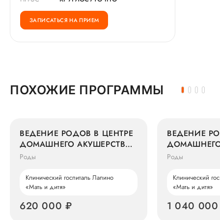
ЗАПИСАТЬСЯ НА ПРИЕМ
ПОХОЖИЕ ПРОГРАММЫ
ВЕДЕНИЕ РОДОВ В ЦЕНТРЕ
ВЕДЕНИЕ РО
ДОМАШНЕГО АКУШЕРСТВА
ДОМАШНЕГО
ВРАЧОМ ГРУППЫ 1
ВРАЧОМ ГРУ
Роды
Роды
Клинический госпиталь Лапино
Клинический гос
«Мать и дитя»
«Мать и дитя»
620 000 ₽
1 040 000