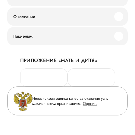
О компании
Миссия и ценности
Пациентам
Наши преимущества
Акции
История
ПРИЛОЖЕНИЕ «МАТЬ И ДИТЯ»
Личный кабинет
Новости
Персональные данные
Руководство
Горячая линия качества
Сотрудничество
Вопрос-ответ
Инвесторам
Независимая оценка качества оказания услуг
Приложение пациента
медицинским организациям.
Оценить
Журнал «Мать и дитя»
Статьи
Вакансии
Заболевания
Медицинский туризм
Программа лояльности