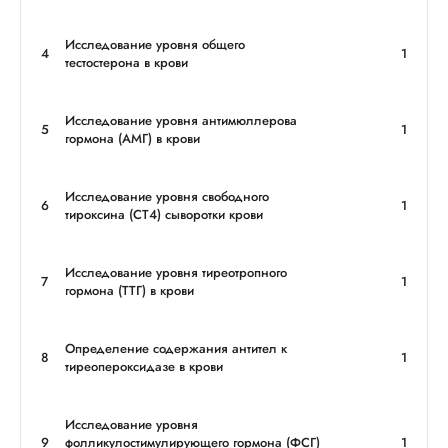
Исследование уровня общего
4
1
тестостерона в крови
Исследование уровня антимюллерова
5
1
гормона (АМГ) в крови
Исследование уровня свободного
6
1
тироксина (СТ4) сыворотки крови
Исследование уровня тиреотропного
7
1
гормона (ТТГ) в крови
Определение содержания антител к
8
1
тиреопероксидазе в крови
Исследование уровня
9
фолликулостимулирующего гормона (ФСГ)
1