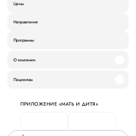
Цены
Направления
Программы
О компании
Миссия и ценности
Пациентам
Наши преимущества
Акции
История
ПРИЛОЖЕНИЕ «МАТЬ И ДИТЯ»
Личный кабинет
Новости
Персональные данные
Руководство
Горячая линия качества
Сотрудничество