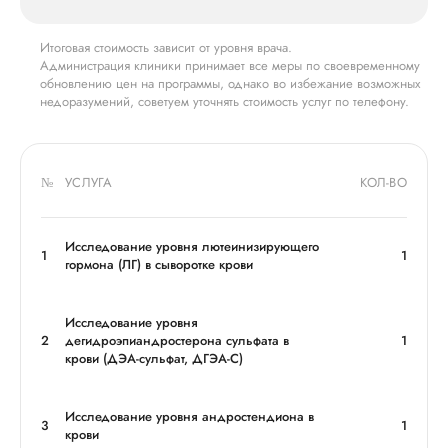
Итоговая стоимость зависит от уровня врача.
Администрация клиники принимает все меры по своевременному
обновлению цен на программы, однако во избежание возможных
недоразумений, советуем уточнять стоимость услуг по телефону.
№
УСЛУГА
КОЛ-ВО
Исследование уровня лютеинизирующего
1
1
гормона (ЛГ) в сыворотке крови
Исследование уровня
2
дегидроэпиандростерона сульфата в
1
крови (ДЭА-сульфат, ДГЭА-С)
Исследование уровня андростендиона в
3
1
крови