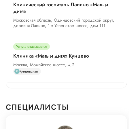
Клинический госпиталь Лапино «Мать и
дитя»
Московская область, Одинцовский городской округ,
деревня Лапино, 1-е Успенское шоссе, дом 111
Услуга оказывается
Клиника «Мать и дитя» Кунцево
Москва, Можайское шоссе, д.2
Кунцевская
11
Услуга оказывается
Клиника «Мать и дитя» Савёловская
СПЕЦИАЛИСТЫ
Москва, ул. Большая Новодмитровская, д.23 стр.2
(вход в клинику со стороны ул. Бутырская, д.46).
Савеловская
Дмитровская
11
9