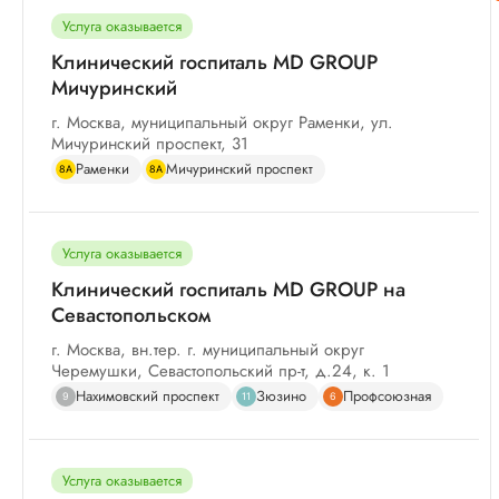
Услуга оказывается
Клинический госпиталь MD GROUP
Мичуринский
г. Москва, муниципальный округ Раменки, ул.
Мичуринский проспект, 31
Раменки
Мичуринский проспект
8А
8А
Услуга оказывается
Клинический госпиталь MD GROUP на
Севастопольском
г. Москва, вн.тер. г. муниципальный округ
Черемушки, Севастопольский пр-т, д.24, к. 1
Нахимовский проспект
Зюзино
Профсоюзная
9
11
6
Услуга оказывается