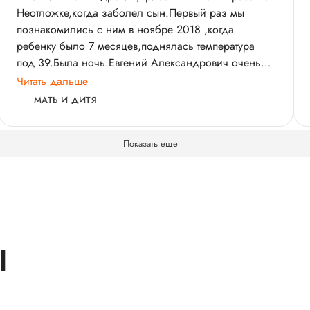
Неотложке,когда заболел сын.Первый раз мы
познакомились с ним в ноябре 2018 ,когда
ребенку было 7 месяцев,поднялась температура
под 39.Была ночь.Евгений Александрович очень
спокоен,тактичен,располагает к себе и взрослого и
Читать дальше
ребенка."Не залечивает" пациента лекарствами.Все
МАТЬ И ДИТЯ
очень грамотно и компетентно.Неотложку
приходилось вызывать сыну 4 раза в Мать и Дитя и
Показать еще
два раза нам повезло,что приехал именно данный
специалист.Если бы так можно было,вызывала бы
только его в критических случаях.
Ы