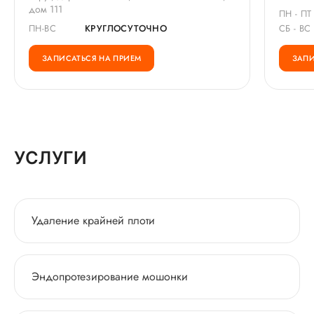
дом 111
ПН - ПТ
ПН-ВС
КРУГЛОСУТОЧНО
СБ - ВС
ЗАПИСАТЬСЯ НА ПРИЕМ
ЗАПИ
УСЛУГИ
Удаление крайней плоти
Эндопротезирование мошонки