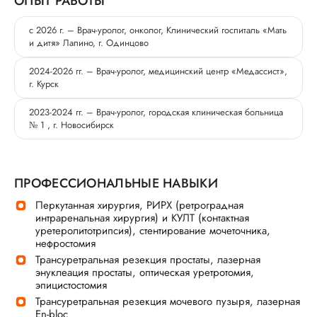
ОПЫТ РАБОТЫ
с 2026 г. – Врач-уролог, онколог, Клинический госпиталь «Мать
и дитя» Лапино, г. Одинцово
2024-2026 гг. – Врач-уролог, медицинский центр «Медассист»,
г. Курск
2023-2024 гг. – Врач-уролог, городская клиническая больница
№ 1 , г. Новосибирск
ПРОФЕССИОНАЛЬНЫЕ НАВЫКИ
Перкутанная хирургия, РИРХ (ретроградная
интраренальная хирургия) и КУЛТ (контактная
уретеролитотрипсия), стентирование мочеточника,
нефростомия
Трансуретральная резекция простаты, лазерная
энуклеация простаты, оптическая уретротомия,
эпицистостомия
Трансуретральная резекция мочевого пузыря, лазерная
En-bloc