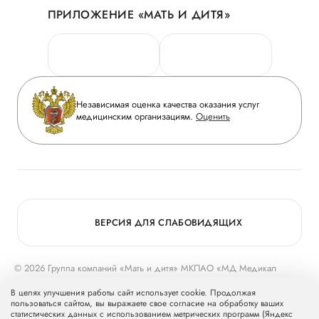
ПРИЛОЖЕНИЕ «МАТЬ И ДИТЯ»
Личный кабинет
Новости
Персональные данные
Руководство
Горячая линия качества
Сотрудничество
Вопрос-ответ
Инвесторам
Независимая оценка качества оказания услуг
Приложение пациента
медицинским организациям.
Оценить
Журнал «Мать и дитя»
Статьи
Вакансии
Заболевания
Медицинский туризм
Программа лояльности
Конкурс в ординатуру
Для прессы
ВЕРСИЯ ДЛЯ СЛАБОВИДЯЩИХ
© 2026 Группа компаний «Мать и дитя» МКПАО «МД Медикал
Груп»
mcclinics.ru
. Все права защищены. ООО «ХАВЕН» входит в
В целях улучшения работы сайт использует cookie. Продолжая
Группу компаний «Мать и дитя».
пользоваться сайтом, вы выражаете свое согласие на обработку ваших
статистических данных с использованием метрических программ (Яндекс