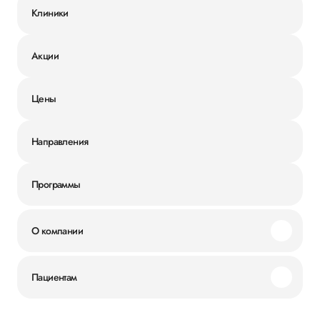
Клиники
Акции
Цены
Направления
Программы
О компании
Миссия и ценности
Пациентам
Наши преимущества
Акции
История