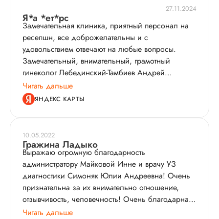
27.11.2024
Я*а *ет*рс
Замечательная клиника, приятный персонал на
ресепшн, все доброжелательны и с
удовольствием отвечают на любые вопросы.
Замечательный, внимательный, грамотный
гинеколог Лебединский-Тамбиев Андрей
Андреевич, узи Симоняк Юлия Андреевна
Читать дальше
потрясающий специалист и очень добрая,
ЯНДЕКС КАРТЫ
внимательная. Не сомневаюсь, что в клиники и
другие специалисты очень хорошие. Спасибо за
Ваш сервис и любовь к делу.
10.05.2022
Гражина Ладыко
Выражаю огромную благодарность
администратору Майковой Инне и врачу УЗ
диагностики Симоняк Юлии Андреевна! Очень
признательна за их внимательно отношение,
отзывчивость, человечность! Очень благодарна
доктору за её профессионализм и детальное
Читать дальше