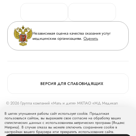
Персональные данные
Руководство
Горячая линия качества
Сотрудничество
Вопрос-ответ
Инвесторам
Независимая оценка качества оказания услуг
Приложение пациента
медицинским организациям.
Оценить
Журнал «Мать и дитя»
Статьи
Вакансии
Заболевания
Медицинский туризм
Программа лояльности
Конкурс в ординатуру
Для прессы
ВЕРСИЯ ДЛЯ СЛАБОВИДЯЩИХ
© 2026 Группа компаний «Мать и дитя» МКПАО «МД Медикал
Груп»
mcclinics.ru
. Все права защищены. ООО «ХАВЕН» входит в
В целях улучшения работы сайт использует cookie. Продолжая
Группу компаний «Мать и дитя».
пользоваться сайтом, вы выражаете свое согласие на обработку ваших
статистических данных с использованием метрических программ (Яндекс
Метрика). В случае отказа вы можете отключить сохранение cookie в
настройках вашего браузера или прекратить использование сайта.