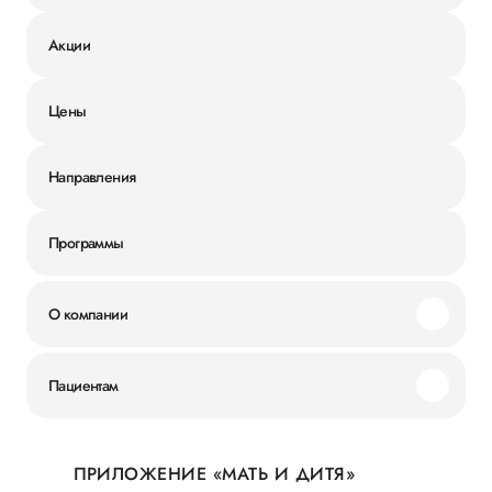
Акции
Цены
Направления
Программы
О компании
Миссия и ценности
Пациентам
Наши преимущества
Акции
История
ПРИЛОЖЕНИЕ «МАТЬ И ДИТЯ»
Личный кабинет
Новости