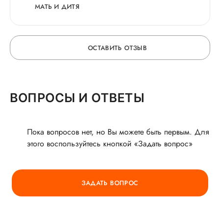
проведение обследования! А особенно за то, что
МАТЬ И ДИТЯ
доктор пошла навстречу, чтобы помочь. Это так
важно и ценно в современном мире! Здоровья и
благополучия Вам, и по достоинству быть
ОСТАВИТЬ ОТЗЫВ
оцененной начальством и пациентами!
ОСТАВЬТЕ ОТЗЫВ
ВОПРОСЫ И ОТВЕТЫ
О ВРАЧЕ
Пока вопросов нет, но Вы можете быть первым. Для
этого воспользуйтесь кнопкой «Задать вопрос»
ГОРЯЧАЯ ЛИНИЯ КАЧЕСТВА
ЗАДАТЬ ВОПРОС