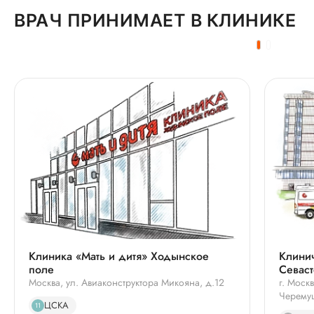
ВРАЧ ПРИНИМАЕТ В КЛИНИКЕ
Клиника «Мать и дитя» Ходынское
Клини
поле
Севас
Москва, ул. Авиаконструктора Микояна, д.12
г. Моск
Черемуш
ЦСКА
11