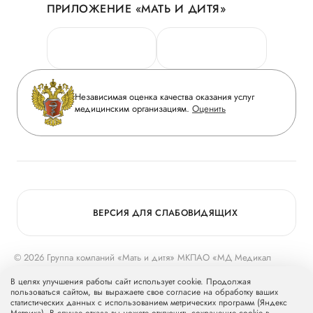
ПРИЛОЖЕНИЕ «МАТЬ И ДИТЯ»
Личный кабинет
Новости
Персональные данные
Руководство
Горячая линия качества
Сотрудничество
Вопрос-ответ
Инвесторам
Независимая оценка качества оказания услуг
Приложение пациента
медицинским организациям.
Оценить
Журнал «Мать и дитя»
Статьи
Вакансии
Заболевания
Медицинский туризм
Программа лояльности
Конкурс в ординатуру
Для прессы
ВЕРСИЯ ДЛЯ СЛАБОВИДЯЩИХ
© 2026 Группа компаний «Мать и дитя» МКПАО «МД Медикал
Груп»
mcclinics.ru
. Все права защищены. ООО «ХАВЕН» входит в
В целях улучшения работы сайт использует cookie. Продолжая
Группу компаний «Мать и дитя».
пользоваться сайтом, вы выражаете свое согласие на обработку ваших
статистических данных с использованием метрических программ (Яндекс