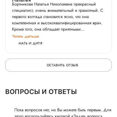
Бортникова Наталья Николаевна прекрасный
специалист, очень внимательный и грамотный. С
первого взгляда становится ясно, что она
компетентная и высококвалифицированная врач.
Кроме того, она обладает приятными
коммуникативными навыками и легко находит
Читать дальше
общий язык с пациентами. Хотелось бы видеть
МАТЬ И ДИТЯ
больше таких специалистов в области педиатрии.
Благодарим вас за вашу работу и труд!
ОСТАВИТЬ ОТЗЫВ
ОСТАВЬТЕ ОТЗЫВ
ВОПРОСЫ И ОТВЕТЫ
О ВРАЧЕ
Пока вопросов нет, но Вы можете быть первым. Для
этого воспользуйтесь кнопкой «Задать вопрос»