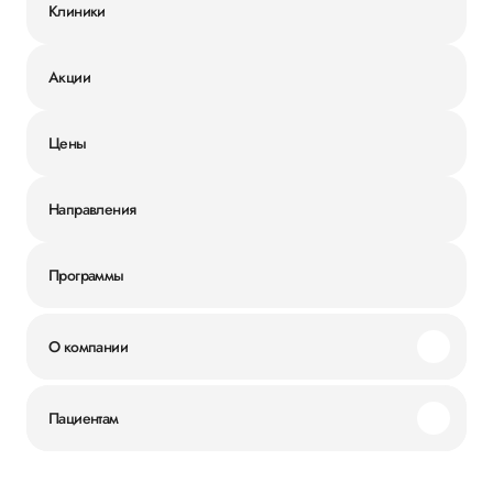
Клиники
Акции
Цены
Направления
Программы
О компании
Миссия и ценности
Пациентам
Наши преимущества
Акции
История