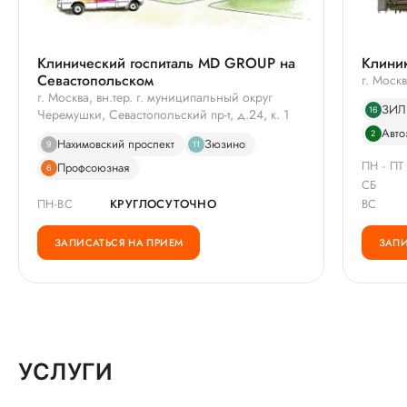
Клинический госпиталь MD GROUP на
Клини
Севастопольском
г. Моск
г. Москва, вн.тер. г. муниципальный округ
ЗИЛ
16
Черемушки, Севастопольский пр-т, д.24, к. 1
Авто
2
Нахимовский проспект
Зюзино
9
11
ПН - ПТ
Профсоюзная
6
СБ
ПН-ВС
КРУГЛОСУТОЧНО
ВС
ЗАПИСАТЬСЯ НА ПРИЕМ
ЗАПИ
УСЛУГИ