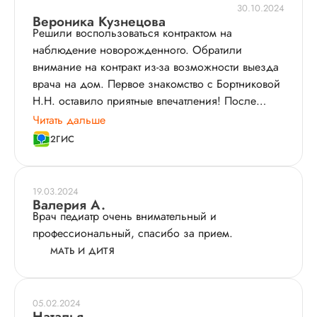
30.10.2024
Вероника Кузнецова
Решили воспользоваться контрактом на
наблюдение новорожденного. Обратили
внимание на контракт из-за возможности выезда
врача на дом. Первое знакомство с Бортниковой
Н.Н. оставило приятные впечатления! После
рождения сыночка продолжили наблюдаться у
Читать дальше
неё уже по контракту. Очень удобно, что врач
2ГИС
может приехать домой, особенно в сезоны,
когда малышу легко простудиться.
19.03.2024
Валерия А.
Врач педиатр очень внимательный и
профессиональный, спасибо за прием.
МАТЬ И ДИТЯ
05.02.2024
Наталья