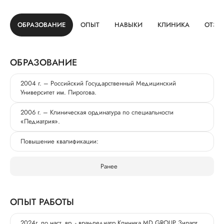
ОБРАЗОВАНИЕ
ОПЫТ
НАВЫКИ
КЛИНИКА
ОТЗЫ
ОБРАЗОВАНИЕ
2004 г. – Российский Государственный Медицинский
Университет им. Пирогова.
2006 г. – Клиническая ординатура по специальности
«Педиатрия».
Повышение квалификации:
Ранее
ОПЫТ РАБОТЫ
2024г. по наст. вр. - врач-педиатр Клиника MD GROUP Зиларт