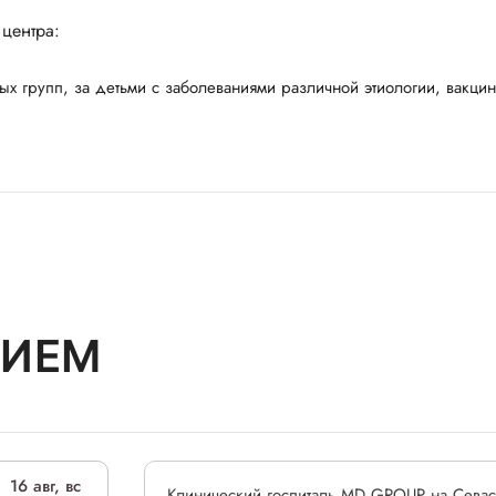
 центра:
х групп, за детьми с заболеваниями различной этиологии, вакци
РИЕМ
16 авг, вс
Клинический госпиталь MD GROUP на Севас