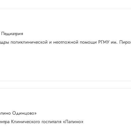
 Педиатрия
федры поликлинической и неотложной помощи РГМУ им. Пирог
Лапино Одинцово»
 центра Клинического госпиталя «Лапино»