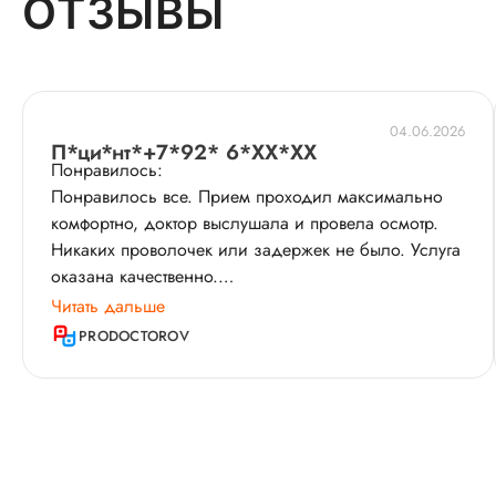
ОТЗЫВЫ
04.06.2026
П*ци*нт*+7*92* 6*XX*XX
Понравилось:
Понравилось все. Прием проходил максимально
комфортно, доктор выслушала и провела осмотр.
Никаких проволочек или задержек не было. Услуга
оказана качественно.
Читать дальше
История пациента:
PRODOCTOROV
Александра Сергеевна - наш первый доктор с
рождения. Наблюдаем у нее с рождения обоих
сыновей. Она грамотный специалист и очень
хороший человек Всегда очень быстро и четко
ставит диагноз, озвучивая его при этом так, чтобы не
запугать родителей. Я это ценю прежде всего. Ведь