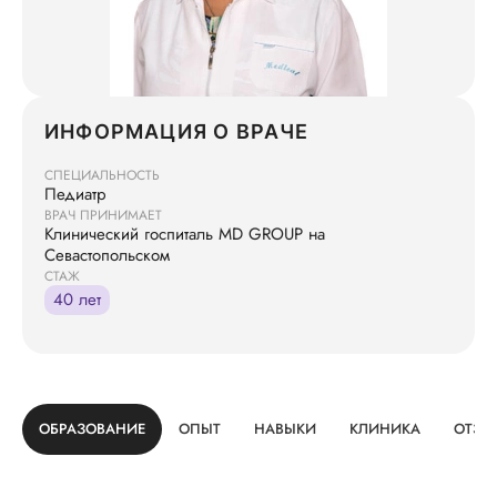
ИНФОРМАЦИЯ О ВРАЧЕ
СПЕЦИАЛЬНОСТЬ
Педиатр
ВРАЧ ПРИНИМАЕТ
Клинический госпиталь MD GROUP на
Севастопольском
СТАЖ
40 лет
ОБРАЗОВАНИЕ
ОПЫТ
НАВЫКИ
КЛИНИКА
ОТЗЫ