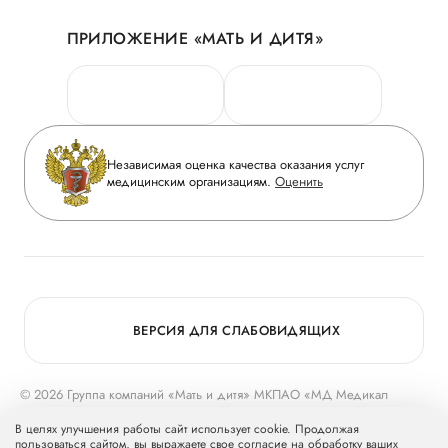
Акции
История
ПРИЛОЖЕНИЕ «МАТЬ И ДИТЯ»
Личный кабинет
Новости
Персональные данные
Руководство
Горячая линия качества
Сотрудничество
Вопрос-ответ
Инвесторам
Независимая оценка качества оказания услуг
Приложение пациента
медицинским организациям.
Оценить
Журнал «Мать и дитя»
Статьи
Вакансии
Заболевания
Медицинский туризм
Программа лояльности
Конкурс в ординатуру
Для прессы
ВЕРСИЯ ДЛЯ СЛАБОВИДЯЩИХ
© 2026 Группа компаний «Мать и дитя» МКПАО «МД Медикал
Груп»
mcclinics.ru
. Все права защищены. ООО «ХАВЕН» входит в
В целях улучшения работы сайт использует cookie. Продолжая
Группу компаний «Мать и дитя».
пользоваться сайтом, вы выражаете свое согласие на обработку ваших