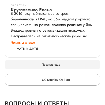
09.12.2016
Кругловенко Елена
В 2016 году наблюдалась во время
беременности в ПМЦ до 36-й недели у другого
специалиста, но рожать приняла решение у Яны
Владимировны по рекомендации знакомых.
Настраивалась на физиологические роды, но
сынишка по УЗИ был крупным. По истечении 40
Читать дальше
недель ребенок "не собирался выходить"
МАТЬ И ДИТЯ
самостоятельно, раскрытия шейки матки было
нулевым и было диагностировано умеренное
маловодие. Яна Владимирована рекомендовала
Показать еще
провести КС, и 3 ноября 2016 сразу же после
приема я была госпитализирована. Операция
ОСТАВИТЬ ОТЗЫВ
прошла без осложнений, шов практически
незаметин, восстановление происходит быстро и
без осложнений. Спасибо большое за
ОСТАВЬТЕ ОТЗЫВ
внимательное отношение и за помощь в
ВОПРОСЫ И ОТВЕТЫ
рождении прекрасного сына. Если решимся на