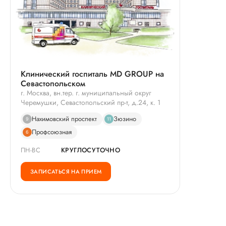
Клинический госпиталь MD GROUP на
Севастопольском
г. Москва, вн.тер. г. муниципальный округ
Черемушки, Севастопольский пр-т, д.24, к. 1
Нахимовский проспект
Зюзино
9
11
Профсоюзная
6
ПН-ВС
КРУГЛОСУТОЧНО
ЗАПИСАТЬСЯ НА ПРИЕМ