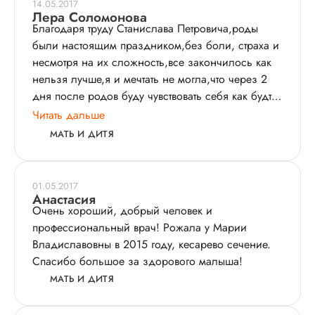
14.05.2017
Лера Соломонова
Благодаря труду Станислава Петровича,роды
были настоящим праздником,без боли, страха и
несмотря на их сложность,все закончилось как
нельзя лучше,я и мечтать не могла,что через 2
дня после родов буду чувствовать себя как будто
и не рожала.Все роды врач был
Читать дальше
рядом,постоянно подбадривал,рассказывал что
МАТЬ И ДИТЯ
происходит в данный момент и терпеливо
успокаивал все наши с мужем тревоги.Спасибо
большое,за детками теперь только к вам!
01.05.2017
Анастасия
Очень хороший, добрый человек и
профессиональный врач! Рожала у Марии
Владиславовны в 2015 году, кесарево сечение.
Спасибо большое за здорового малыша!
МАТЬ И ДИТЯ