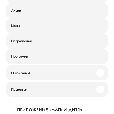
Акции
Цены
Направления
Программы
О компании
Миссия и ценности
Пациентам
Наши преимущества
Акции
История
ПРИЛОЖЕНИЕ «МАТЬ И ДИТЯ»
Личный кабинет
Новости