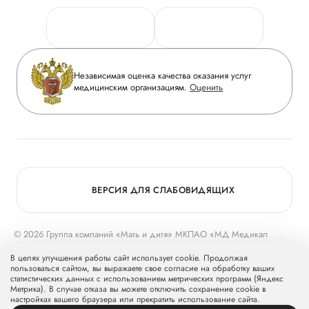
Персональные данные
Руководство
Горячая линия качества
Сотрудничество
Вопрос-ответ
Инвесторам
Независимая оценка качества оказания услуг
Приложение пациента
медицинским организациям.
Оценить
Журнал «Мать и дитя»
Статьи
Вакансии
Заболевания
Медицинский туризм
Программа лояльности
Конкурс в ординатуру
Для прессы
ВЕРСИЯ ДЛЯ СЛАБОВИДЯЩИХ
© 2026 Группа компаний «Мать и дитя» МКПАО «МД Медикал
Груп»
mcclinics.ru
. Все права защищены. ООО «ХАВЕН» входит в
В целях улучшения работы сайт использует cookie. Продолжая
Группу компаний «Мать и дитя».
пользоваться сайтом, вы выражаете свое согласие на обработку ваших
статистических данных с использованием метрических программ (Яндекс
Метрика). В случае отказа вы можете отключить сохранение cookie в
настройках вашего браузера или прекратить использование сайта.