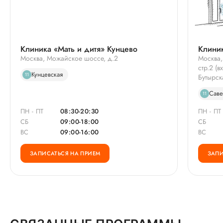
Клиника «Мать и дитя» Кунцево
Клиник
Москва, Можайское шоссе, д.2
Москва,
стр.2 (
Кунцевская
11
Бутырск
Саве
11
ПН - ПТ
08:30-20:30
ПН - ПТ
СБ
09:00-18:00
СБ
ВС
09:00-16:00
ВС
ЗАПИСАТЬСЯ НА ПРИЕМ
ЗАПИ