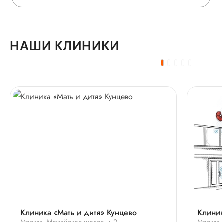
НАШИ КЛИНИКИ
Клиника «Мать и дитя» Кунцево
Клиник
Москва, Можайское шоссе, д.2
Москва,