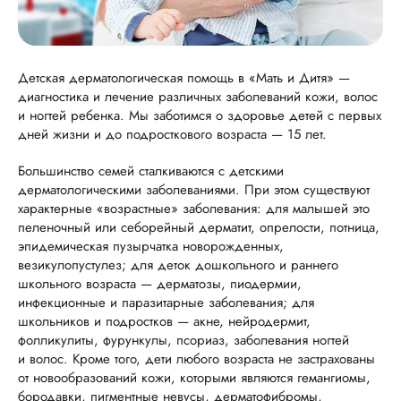
Детская дерматологическая помощь в «Мать и Дитя» —
диагностика и лечение различных заболеваний кожи, волос
и ногтей ребенка. Мы заботимся о здоровье детей с первых
дней жизни и до подросткового возраста — 15 лет.
Большинство семей сталкиваются с детскими
дерматологическими заболеваниями. При этом существуют
характерные «возрастные» заболевания: для малышей это
пеленочный или себорейный дерматит, опрелости, потница,
эпидемическая пузырчатка новорожденных,
везикулопустулез; для деток дошкольного и раннего
школьного возраста — дерматозы, пиодермии,
инфекционные и паразитарные заболевания; для
школьников и подростков — акне, нейродермит,
фолликулиты, фурункулы, псориаз, заболевания ногтей
и волос. Кроме того, дети любого возраста не застрахованы
от новообразований кожи, которыми являются гемангиомы,
бородавки, пигментные невусы, дерматофибромы,