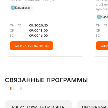
стр.2 (
Кунцевская
11
Бутырск
Саве
11
ПН - ПТ
08:30-20:30
ПН - ПТ
СБ
09:00-18:00
СБ
ВС
09:00-16:00
ВС
ЗАПИСАТЬСЯ НА ПРИЕМ
ЗАПИ
СВЯЗАННЫЕ ПРОГРАММЫ
"БЭБИ" ХОУМ. 0-3 МЕСЯЦА
ПРОГРАММА 