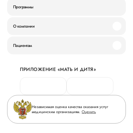
Программы
О компании
Миссия и ценности
Пациентам
Наши преимущества
Акции
История
ПРИЛОЖЕНИЕ «МАТЬ И ДИТЯ»
Личный кабинет
Новости
Персональные данные
Руководство
Горячая линия качества
Сотрудничество
Вопрос-ответ
Инвесторам
Независимая оценка качества оказания услуг
Приложение пациента
медицинским организациям.
Оценить
Журнал «Мать и дитя»
Статьи
Вакансии
Заболевания
Медицинский туризм