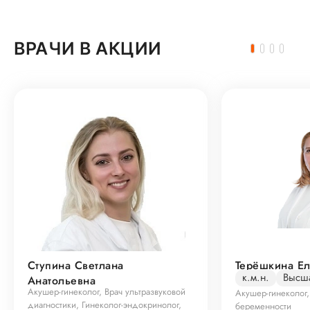
ВРАЧИ В АКЦИИ
Ступина Светлана
Терёшкина Е
к.м.н.
Высша
Анатольевна
Акушер-гинеколог, Врач ультразвуковой
Акушер-гинеколог
диагностики, Гинеколог-эндокринолог,
беременности