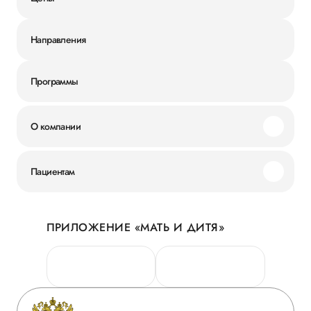
Направления
Программы
О компании
Миссия и ценности
Пациентам
Наши преимущества
Акции
История
ПРИЛОЖЕНИЕ «МАТЬ И ДИТЯ»
Личный кабинет
Новости
Персональные данные
Руководство
Горячая линия качества
Сотрудничество
Вопрос-ответ
Инвесторам