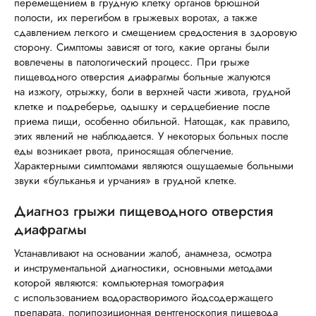
перемещением в грудную клетку органов брюшной
полости, их перегибом в грыжевых воротах, а также
сдавлением легкого и смещением средостения в здоровую
сторону. Симптомы зависят от того, какие органы были
вовлечены в патологический процесс. При грыже
пищеводного отверстия диафрагмы больные жалуются
на изжогу, отрыжку, боли в верхней части живота, грудной
клетке и подреберье, одышку и сердцебиение после
приема пищи, особенно обильной. Натощак, как правило,
этих явлений не наблюдается. У некоторых больных после
еды возникает рвота, приносящая облегчение.
Характерными симптомами являются ощущаемые больными
звуки «бульканья и урчания» в грудной клетке.
Диагноз грыжи пищеводного отверстия
диафрагмы
Устанавливают на основании жалоб, анамнеза, осмотра
и инструментальной диагностики, основными методами
которой являются: компьютерная томография
с использованием водорастворимого йодсодержащего
препарата, полипозиционная рентгеноскопия пищевода