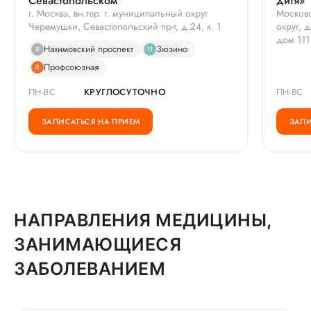
Севастопольском
дитя»
г. Москва, вн.тер. г. муниципальный округ
Московс
Черемушки, Севастопольский пр-т, д.24, к. 1
округ, 
дом 111
Нахимовский проспект
Зюзино
9
11
Профсоюзная
6
ПН-ВС
КРУГЛОСУТОЧНО
ПН-ВС
ЗАПИСАТЬСЯ НА ПРИЕМ
ЗАПИ
НАПРАВЛЕНИЯ МЕДИЦИНЫ,
ЗАНИМАЮЩИЕСЯ
ЗАБОЛЕВАНИЕМ