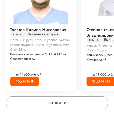
Толстов Кирилл Николаевич
Степнов Мих
к.м.н.
Высшая категория
Владимирови
к.м.н.
Высша
Детский хирург, Детский уролог, Детский
уролог-андролог, Детский уролог-хирург
Хирург, Флеболог
Стаж 25 лет
Стаж 24 года
Клинический госпиталь MD GROUP на
Клинический госп
Севастопольском
Мичуринский
от 11 600 рублей
от 11 000 руб
ПОДРОБНЕЕ
ПОДРОБНЕЕ
ВСЕ ВРАЧИ