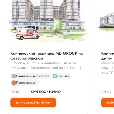
Клинический госпиталь MD GROUP на
Клинич
Севастопольском
дитя»
г. Москва, вн.тер. г. муниципальный округ
Московс
Черемушки, Севастопольский пр-т, д.24, к. 1
округ, 
дом 111
Нахимовский проспект
Зюзино
9
11
Профсоюзная
6
ПН-ВС
КРУГЛОСУТОЧНО
ПН-ВС
ЗАПИСАТЬСЯ НА ПРИЕМ
ЗАПИ