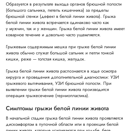
Образуется в результате выхода органов брюшной полости
(большого сальника, петель кишечника) за пределы
брюшной стенки (дефект в белой линии живота). Грыжа
белой линии живота встречается одинаково часто как
у мужчин, так и у женщин. Грыжа белой линии живота имеет
коварное течение и довольно часто ущемляется.
Грыжевым содержимым мешка при грыже белой линии
живота обычно служат большой сальник и петли тонкой
кишки, реже — толстая кишка, желудок.
Грыжа белой линии живота распознается в ходе осмотра
хирурга и проведения дополнительной диагностики: УЗИ
грыжевого выпячивания, УЗИ брюшной полости. При
выявлении грыжи белой линии живота производится
операция грыжесечение (герниопластика).
Симптомы грыжи белой линии живота
В начальной стадии грыжа белой линии живота проявляется
дискомфортом в пупочной области или в проекции белой
линии живота, которые усиливаются при ходьбе, беге