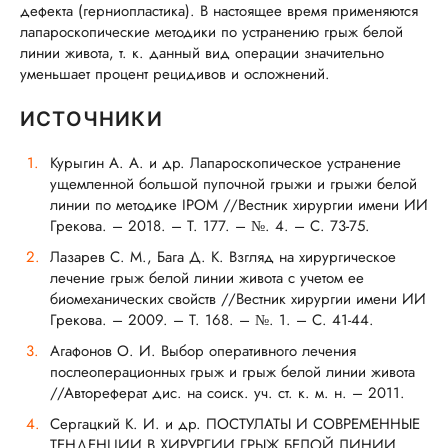
дефекта (герниопластика). В настоящее время применяются
лапароскопические методики по устранению грыж белой
линии живота, т. к. данный вид операции значительно
уменьшает процент рецидивов и осложнений.
ИСТОЧНИКИ
Курыгин А. А. и др. Лапароскопическое устранение
ущемленной большой пупочной грыжи и грыжи белой
линии по методике IPOM //Вестник хирургии имени ИИ
Грекова. – 2018. – Т. 177. – №. 4. – С. 73-75.
Лазарев С. М., Бага Д. К. Взгляд на хирургическое
лечение грыж белой линии живота с учетом ее
биомеханических свойств //Вестник хирургии имени ИИ
Грекова. – 2009. – Т. 168. – №. 1. – С. 41-44.
Агафонов О. И. Выбор оперативного лечения
послеоперационных грыж и грыж белой линии живота
//Автореферат дис. на соиск. уч. ст. к. м. н. – 2011.
Сергацкий К. И. и др. ПОСТУЛАТЫ И СОВРЕМЕННЫЕ
ТЕНДЕНЦИИ В ХИРУРГИИ ГРЫЖ БЕЛОЙ ЛИНИИ