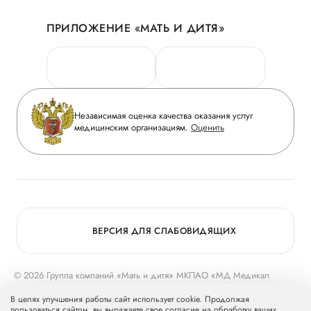
Акции
История
ПРИЛОЖЕНИЕ «МАТЬ И ДИТЯ»
Личный кабинет
Новости
Персональные данные
Руководство
Горячая линия качества
Сотрудничество
Вопрос-ответ
Инвесторам
Независимая оценка качества оказания услуг
Приложение пациента
медицинским организациям.
Оценить
Журнал «Мать и дитя»
Статьи
Вакансии
Заболевания
Медицинский туризм
Программа лояльности
Конкурс в ординатуру
Для прессы
ВЕРСИЯ ДЛЯ СЛАБОВИДЯЩИХ
© 2026 Группа компаний «Мать и дитя» МКПАО «МД Медикал
Груп»
mcclinics.ru
. Все права защищены. ООО «ХАВЕН» входит в
В целях улучшения работы сайт использует cookie. Продолжая
Группу компаний «Мать и дитя».
пользоваться сайтом, вы выражаете свое согласие на обработку ваших