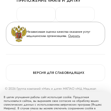
ПРИЛОЖЕНИЕ «МАТЬ И ДИТЯ»
Личный кабинет
Новости
Персональные данные
Руководство
Горячая линия качества
Сотрудничество
Вопрос-ответ
Инвесторам
Независимая оценка качества оказания услуг
Приложение пациента
медицинским организациям.
Оценить
Журнал «Мать и дитя»
Статьи
Вакансии
Заболевания
Медицинский туризм
Программа лояльности
Конкурс в ординатуру
Для прессы
ВЕРСИЯ ДЛЯ СЛАБОВИДЯЩИХ
© 2026 Группа компаний «Мать и дитя» МКПАО «МД Медикал
Груп»
mcclinics.ru
. Все права защищены. ООО «ХАВЕН» входит в
В целях улучшения работы сайт использует cookie. Продолжая
Группу компаний «Мать и дитя».
пользоваться сайтом, вы выражаете свое согласие на обработку ваших
статистических данных с использованием метрических программ (Яндекс
Метрика). В случае отказа вы можете отключить сохранение cookie в