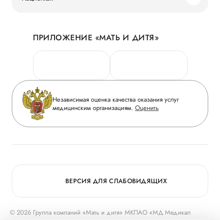
Наши преимущества
Акции
История
ПРИЛОЖЕНИЕ «МАТЬ И ДИТЯ»
Личный кабинет
Новости
Персональные данные
Руководство
Горячая линия качества
Сотрудничество
Вопрос-ответ
Инвесторам
Независимая оценка качества оказания услуг
Приложение пациента
медицинским организациям.
Оценить
Журнал «Мать и дитя»
Статьи
Вакансии
Заболевания
Медицинский туризм
Программа лояльности
Конкурс в ординатуру
Для прессы
ВЕРСИЯ ДЛЯ СЛАБОВИДЯЩИХ
© 2026 Группа компаний «Мать и дитя» МКПАО «МД Медикал