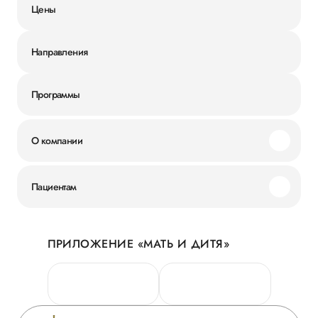
Цены
Направления
Программы
О компании
Миссия и ценности
Пациентам
Наши преимущества
Акции
История
ПРИЛОЖЕНИЕ «МАТЬ И ДИТЯ»
Личный кабинет
Новости
Персональные данные
Руководство
Горячая линия качества
Сотрудничество