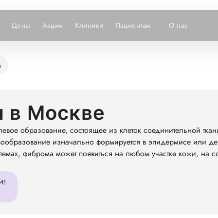
Цены
Акции
Клиники
Пациентам
О нас
ы
 в Москве
евое образование, состоящее из клеток соединительной ткан
вообразование изначально формируется в эпидермисе или дер
истемах, фиброма может появиться на любом участке кожи, на с
И!