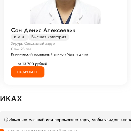
Сон Денис Алексеевич
к.м.н.
Высшая категория
Хирург, Сосудистый хирург
Стаж 28 лет
Клинический госпиталь Лапино «Мать и дитя»
от 13 700 рублей
ПОДРОБНЕЕ
НИКАХ
Измените масштаб или переместите карту, чтобы увидеть клин