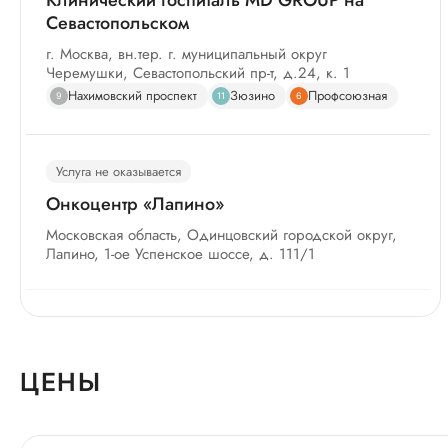
Клинический госпиталь MD GROUP на
Севастопольском
г. Москва, вн.тер. г. муниципальный округ
Черемушки, Севастопольский пр-т, д.24, к. 1
Нахимовский проспект
Зюзино
Профсоюзная
9
11
6
Услуга не оказывается
Онкоцентр «Лапино»
Московская область, Одинцовский городской округ,
Лапино, 1-ое Успенское шоссе, д. 111/1
Услуга не оказывается
Клинический госпиталь «Лапино-4»
ЦЕНЫ
Московская область, Одинцовский городской округ,
Лапино, 1-е Успенское шоссе, д. 111/1 стр. 6