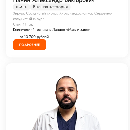
Панин Александр Викторович
к.м.н.
Высшая категория
Хирург, Сосудистый хирург, Хирург-эндоскопист, Сердечно-
сосудистый хирург
Стаж 41 год
Клинический госпиталь Лапино «Мать и дитя»
от 13 700 рублей
ПОДРОБНЕЕ